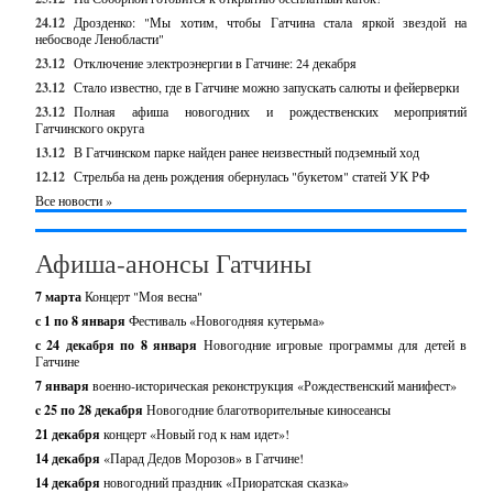
24.12
Дрозденко: "Мы хотим, чтобы Гатчина стала яркой звездой на
небосводе Ленобласти"
23.12
Отключение электроэнергии в Гатчине: 24 декабря
23.12
Стало известно, где в Гатчине можно запускать салюты и фейерверки
23.12
Полная афиша новогодних и рождественских мероприятий
Гатчинского округа
13.12
В Гатчинском парке найден ранее неизвестный подземный ход
12.12
Стрельба на день рождения обернулась "букетом" статей УК РФ
Все новости »
Афиша-анонсы Гатчины
7 марта
Концерт "Моя весна"
с 1 по 8 января
Фестиваль «Новогодняя кутерьма»
с 24 декабря по 8 января
Новогодние игровые программы для детей в
Гатчине
7 января
военно-историческая реконструкция «Рождественский манифест»
c 25 по 28 декабря
Новогодние благотворительные киносеансы
21 декабря
концерт «Новый год к нам идет»!
14 декабря
«Парад Дедов Морозов» в Гатчине!
14 декабря
новогодний праздник «Приоратская сказка»