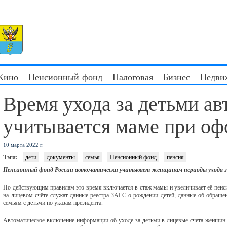
 Кино
Пенсионный фонд
Налоговая
Бизнес
Недви
Время ухода за детьми ав
учитывается маме при о
10 марта 2022 г.
Тэги:
дети
документы
семья
Пенсионный фонд
пенсия
Пенсионный фонд России автоматически учитывает женщинам периоды ухода з
По действующим правилам это время включается в стаж мамы и увеличивает её пен
на лицевом счёте служат данные реестра ЗАГС о рождении детей, данные об обраще
семьям с детьми по указам президента.
Автоматическое включение информации об уходе за детьми в лицевые счета женщин