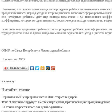
только по одному заявлению, без визита в клиентскую службу и дополнительных под
Напомним, что первые полтора года после рождения ребёнка засчитываются маме в ста
продолжительности период ухода за вторым ребёнком позволяет сформировать аналоги
или четвёртым ребёнком даёт еще полтора года стажа и 8,1 пенсионного коэффи
коэффициента, которых сегодня, например, достаточно для выхода на пенсию по возрас
Если женщина продолжает работать после рождения ребёнка, при оформлении п
трудоустройства либо за время, когда она могла бы осуществлять уход. При этом пери
ОПФР по Санкт-Петербургу и Ленинградской области
Просмотров: 2965
Поделиться…
» к списку
Читайте также
Перинатальный центр приглашает на День открытых дверей!
Фонд "Счастливое будущее" вместе с партнерами дарят новогодние праздники детям!
В Гатчине откроется класс для детей с аутизмом
Сбежавшую из дома девочку нашли росгвардейцы