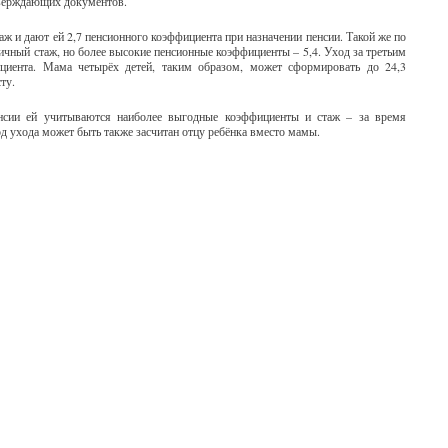
тверждающих документов.
ж и дают ей 2,7 пенсионного коэффициента при назначении пенсии. Такой же по
чный стаж, но более высокие пенсионные коэффициенты – 5,4. Уход за третьим
циента. Мама четырёх детей, таким образом, может сформировать до 24,3
ту.
енсии ей учитываются наиболее выгодные коэффициенты и стаж – за время
од ухода может быть также засчитан отцу ребёнка вместо мамы.