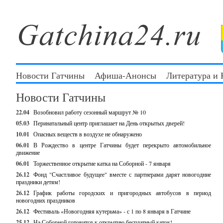
Новости Гатчины
Афиша-Анонсы
Литература и
Новости Гатчины
22.04
Возобновил работу сезонный маршрут № 10
05.03
Перинатальный центр приглашает на День открытых дверей!
10.01
Опасных веществ в воздухе не обнаружено
06.01
В Рождество в центре Гатчины будет перекрыто автомобильное
движение
06.01
Торжественное открытие катка на Соборной - 7 января
26.12
Фонд "Счастливое будущее" вместе с партнерами дарят новогодние
праздники детям!
26.12
График работы городских и пригородных автобусов в период
новогодних праздников
26.12
Фестиваль «Новогодняя кутерьма» - с 1 по 8 января в Гатчине
25.12
На Соборной готовится к открытию бесплатный каток!