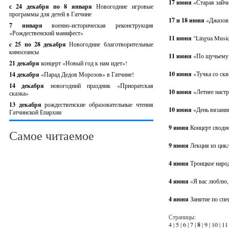
17 июня
«Старая зайчи
с 24 декабря по 8 января
Новогодние игровые
программы для детей в Гатчине
17 и 18 июня
«Джазов
7 января
военно-историческая реконструкция
«Рождественский манифест»
11 июня
"Lingua Musi
c 25 по 28 декабря
Новогодние благотворительные
киносеансы
11 июня
«По щучьему 
21 декабря
концерт «Новый год к нам идет»!
10 июня
«Тучка со ск
14 декабря
«Парад Дедов Морозов» в Гатчине!
14 декабря
новогодний праздник «Приоратская
10 июня
«Летнее настр
сказка»
13 декабря
рождественские образовательные чтения
10 июня
«День вязания
Гатчинской Епархии
9 июня
Концерт сводн
Самое читаемое
9 июня
Лекция из цик
4 июня
Троицкое наро
4 июня
«Я вас люблю,
4 июня
Занятие по сп
Страницы:
4
|
5
|
6
|
7
|
8
|
9
|
10
|
11