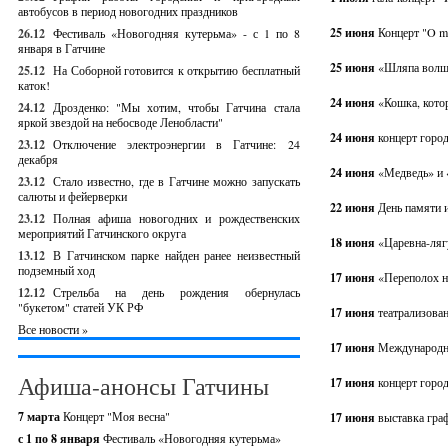
автобусов в период новогодних праздников
25 июня
Концерт "O m
26.12
Фестиваль «Новогодняя кутерьма» - с 1 по 8
января в Гатчине
25 июня
«Шляпа волше
25.12
На Соборной готовится к открытию бесплатный
каток!
24 июня
«Кошка, котор
24.12
Дрозденко: "Мы хотим, чтобы Гатчина стала
яркой звездой на небосводе Ленобласти"
24 июня
концерт горо
23.12
Отключение электроэнергии в Гатчине: 24
декабря
24 июня
«Медведь» и 
23.12
Стало известно, где в Гатчине можно запускать
салюты и фейерверки
22 июня
День памяти и
23.12
Полная афиша новогодних и рождественских
мероприятий Гатчинского округа
18 июня
«Царевна-ляг
13.12
В Гатчинском парке найден ранее неизвестный
подземный ход
17 июня
«Переполох на
12.12
Стрельба на день рождения обернулась
"букетом" статей УК РФ
17 июня
театрализова
Все новости »
17 июня
Международны
Афиша-анонсы Гатчины
17 июня
концерт горо
7 марта
Концерт "Моя весна"
17 июня
выставка гра
с 1 по 8 января
Фестиваль «Новогодняя кутерьма»