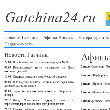
Новости Гатчины
Афиша-Анонсы
Литература и К
Недвижимость
Афиша
Новости Гатчины
22.04
Возобновил работу сезонный маршрут № 10
2 июля
Спектакль "Эм
05.03
Перинатальный центр приглашает на День
открытых дверей!
1 июля
«Фарфоровые и
10.01
Опасных веществ в воздухе не обнаружено
06.01
В Рождество в центре Гатчины будет перекрыто
1 июля
«Просто Чехов
автомобильное движение
06.01
Торжественное открытие катка на Соборной - 7
1 июля
«Поющий порос
января
26.12
Фонд "Счастливое будущее" вместе с
1 июля
фестиваль ист
партнерами дарят новогодние праздники детям!
26.12
График работы городских и пригородных
1 июля
гала-концерт 