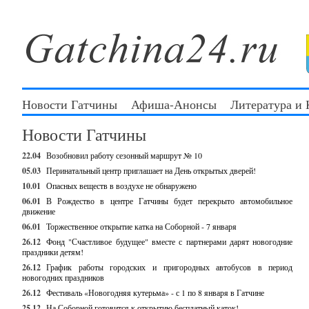
Новости Гатчины
Афиша-Анонсы
Литература и
Новости Гатчины
22.04
Возобновил работу сезонный маршрут № 10
05.03
Перинатальный центр приглашает на День открытых дверей!
10.01
Опасных веществ в воздухе не обнаружено
06.01
В Рождество в центре Гатчины будет перекрыто автомобильное
движение
06.01
Торжественное открытие катка на Соборной - 7 января
26.12
Фонд "Счастливое будущее" вместе с партнерами дарят новогодние
праздники детям!
26.12
График работы городских и пригородных автобусов в период
новогодних праздников
26.12
Фестиваль «Новогодняя кутерьма» - с 1 по 8 января в Гатчине
25.12
На Соборной готовится к открытию бесплатный каток!