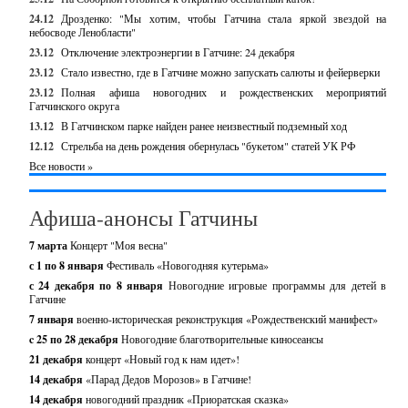
24.12
Дрозденко: "Мы хотим, чтобы Гатчина стала яркой звездой на
небосводе Ленобласти"
23.12
Отключение электроэнергии в Гатчине: 24 декабря
23.12
Стало известно, где в Гатчине можно запускать салюты и фейерверки
23.12
Полная афиша новогодних и рождественских мероприятий
Гатчинского округа
13.12
В Гатчинском парке найден ранее неизвестный подземный ход
12.12
Стрельба на день рождения обернулась "букетом" статей УК РФ
Все новости »
Афиша-анонсы Гатчины
7 марта
Концерт "Моя весна"
с 1 по 8 января
Фестиваль «Новогодняя кутерьма»
с 24 декабря по 8 января
Новогодние игровые программы для детей в
Гатчине
7 января
военно-историческая реконструкция «Рождественский манифест»
c 25 по 28 декабря
Новогодние благотворительные киносеансы
21 декабря
концерт «Новый год к нам идет»!
14 декабря
«Парад Дедов Морозов» в Гатчине!
14 декабря
новогодний праздник «Приоратская сказка»