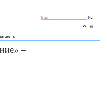
жимость
ние» –