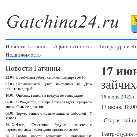
Новости Гатчины
Афиша-Анонсы
Литература и К
Недвижимость
17 ию
Новости Гатчины
22.04
Возобновил работу сезонный маршрут № 10
зайчих
05.03
Перинатальный центр приглашает на День
открытых дверей!
10.01
Опасных веществ в воздухе не обнаружено
16 июня 2023 г.
06.01
В Рождество в центре Гатчины будет перекрыто
17 июня, 18.0
автомобильное движение
06.01
Торжественное открытие катка на Соборной - 7
января
«Старая зайчи
26.12
Фонд "Счастливое будущее" вместе с
партнерами дарят новогодние праздники детям!
Театр-студия 
26.12
График работы городских и пригородных