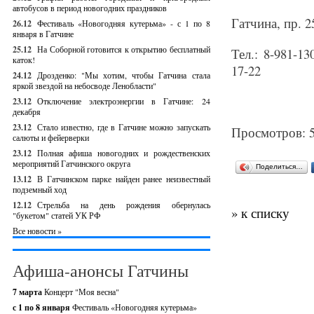
автобусов в период новогодних праздников
Гатчина, пр. 2
26.12
Фестиваль «Новогодняя кутерьма» - с 1 по 8
января в Гатчине
25.12
На Соборной готовится к открытию бесплатный
Тел.: 8-981-1
каток!
17-22
24.12
Дрозденко: "Мы хотим, чтобы Гатчина стала
яркой звездой на небосводе Ленобласти"
23.12
Отключение электроэнергии в Гатчине: 24
декабря
23.12
Стало известно, где в Гатчине можно запускать
Просмотров: 
салюты и фейерверки
23.12
Полная афиша новогодних и рождественских
мероприятий Гатчинского округа
Поделиться…
13.12
В Гатчинском парке найден ранее неизвестный
подземный ход
12.12
Стрельба на день рождения обернулась
» к списку
"букетом" статей УК РФ
Все новости »
Афиша-анонсы Гатчины
7 марта
Концерт "Моя весна"
с 1 по 8 января
Фестиваль «Новогодняя кутерьма»