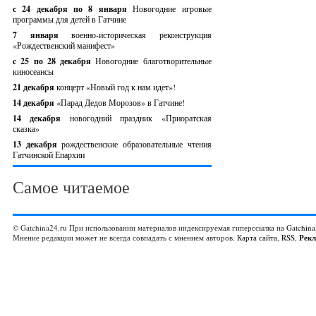
с 24 декабря по 8 января
Новогодние игровые
программы для детей в Гатчине
7 января
военно-историческая реконструкция
«Рождественский манифест»
c 25 по 28 декабря
Новогодние благотворительные
киносеансы
21 декабря
концерт «Новый год к нам идет»!
14 декабря
«Парад Дедов Морозов» в Гатчине!
14 декабря
новогодний праздник «Приоратская
сказка»
13 декабря
рождественские образовательные чтения
Гатчинской Епархии
Самое читаемое
© Gatchina24.ru При использовании материалов индексируемая гиперссылка на
Gatchina
Мнение редакции может не всегда совпадать с мнением авторов.
Карта сайта
,
RSS
,
Рек