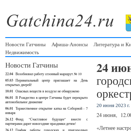
Новости Гатчины
Афиша-Анонсы
Литература и К
Недвижимость
24 ию
Новости Гатчины
22.04
Возобновил работу сезонный маршрут № 10
городс
05.03
Перинатальный центр приглашает на День
открытых дверей!
оркест
10.01
Опасных веществ в воздухе не обнаружено
06.01
В Рождество в центре Гатчины будет перекрыто
автомобильное движение
20 июня 2023 г.
06.01
Торжественное открытие катка на Соборной - 7
января
24 июня, 12.
26.12
Фонд "Счастливое будущее" вместе с
партнерами дарят новогодние праздники детям!
«Летнее настр
26.12
График работы городских и пригородных