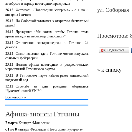
автобусов в период новогодних праздников
ул. Соборная
26.12
Фестиваль «Новогодняя кутерьма» - с 1 по 8
января в Гатчине
25.12
На Соборной готовится к открытию бесплатный
каток!
24.12
Дрозденко: "Мы хотим, чтобы Гатчина стала
Просмотров: 
яркой звездой на небосводе Ленобласти"
23.12
Отключение электроэнергии в Гатчине: 24
декабря
Поделиться…
23.12
Стало известно, где в Гатчине можно запускать
салюты и фейерверки
23.12
Полная афиша новогодних и рождественских
» к списку
мероприятий Гатчинского округа
13.12
В Гатчинском парке найден ранее неизвестный
подземный ход
12.12
Стрельба на день рождения обернулась
"букетом" статей УК РФ
Все новости »
Афиша-анонсы Гатчины
7 марта
Концерт "Моя весна"
с 1 по 8 января
Фестиваль «Новогодняя кутерьма»