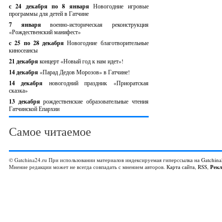
с 24 декабря по 8 января
Новогодние игровые
программы для детей в Гатчине
7 января
военно-историческая реконструкция
«Рождественский манифест»
c 25 по 28 декабря
Новогодние благотворительные
киносеансы
21 декабря
концерт «Новый год к нам идет»!
14 декабря
«Парад Дедов Морозов» в Гатчине!
14 декабря
новогодний праздник «Приоратская
сказка»
13 декабря
рождественские образовательные чтения
Гатчинской Епархии
Самое читаемое
© Gatchina24.ru При использовании материалов индексируемая гиперссылка на
Gatchina
Мнение редакции может не всегда совпадать с мнением авторов.
Карта сайта
,
RSS
,
Рек