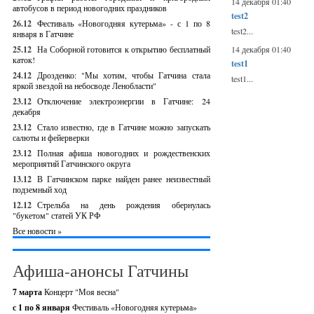
14 декабря 01:40
автобусов в период новогодних праздников
test2
26.12
Фестиваль «Новогодняя кутерьма» - с 1 по 8
test2...
января в Гатчине
25.12
На Соборной готовится к открытию бесплатный
14 декабря 01:40
каток!
test1
24.12
Дрозденко: "Мы хотим, чтобы Гатчина стала
test1...
яркой звездой на небосводе Ленобласти"
23.12
Отключение электроэнергии в Гатчине: 24
декабря
23.12
Стало известно, где в Гатчине можно запускать
салюты и фейерверки
23.12
Полная афиша новогодних и рождественских
мероприятий Гатчинского округа
13.12
В Гатчинском парке найден ранее неизвестный
подземный ход
12.12
Стрельба на день рождения обернулась
"букетом" статей УК РФ
Все новости »
Афиша-анонсы Гатчины
7 марта
Концерт "Моя весна"
с 1 по 8 января
Фестиваль «Новогодняя кутерьма»