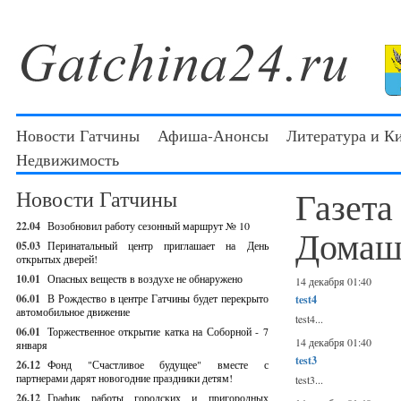
Новости Гатчины
Афиша-Анонсы
Литература и К
Недвижимость
Газета
Новости Гатчины
22.04
Возобновил работу сезонный маршрут № 10
Домаш
05.03
Перинатальный центр приглашает на День
открытых дверей!
10.01
Опасных веществ в воздухе не обнаружено
14 декабря 01:40
06.01
В Рождество в центре Гатчины будет перекрыто
test4
автомобильное движение
test4...
06.01
Торжественное открытие катка на Соборной - 7
14 декабря 01:40
января
test3
26.12
Фонд "Счастливое будущее" вместе с
партнерами дарят новогодние праздники детям!
test3...
26.12
График работы городских и пригородных