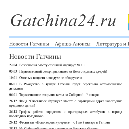
Новости Гатчины
Афиша-Анонсы
Литература и
Новости Гатчины
22.04
Возобновил работу сезонный маршрут № 10
05.03
Перинатальный центр приглашает на День открытых дверей!
10.01
Опасных веществ в воздухе не обнаружено
06.01
В Рождество в центре Гатчины будет перекрыто автомобильное
движение
06.01
Торжественное открытие катка на Соборной - 7 января
26.12
Фонд "Счастливое будущее" вместе с партнерами дарят новогодние
праздники детям!
26.12
График работы городских и пригородных автобусов в период
новогодних праздников
26.12
Фестиваль «Новогодняя кутерьма» - с 1 по 8 января в Гатчине
25.12
На Соборной готовится к открытию бесплатный каток!