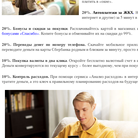
платить в «окне».
20%.
Автоплатежи за ЖКХ
.
На
интернет и другие) за 5 минут 
20%. Бонусы и скидки за покупки
. Расплачивайтесь картой в магазина
бонусами «Спасибо»
. Копите бонусы и обменивайте их на скидки до 99%.
20%. Переводы денег по номеру телефона.
Скачайте мобильное прил
переводите деньги на карты Сбербанка родным и близким за минуту, просто 
10%. Покупка валюты в два клика
. Откройте бесплатно валютный счет в 
Деньги конвертируются по текущему курсу – более выгодному, чем при покуп
10%. Контроль расходов.
При помощи сервиса «Анализ расходов» в интерн
тратите деньги, а это ключ к правильному планированию расходов на будущ