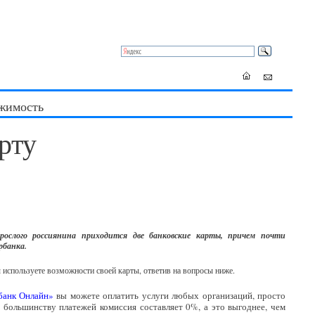
жимость
рту
ослого россиянина приходится две банковские карты, причем почти
рбанка.
ы используете возможности своей карты, ответив на вопросы ниже.
банк Онлайн»
вы можете оплатить услуги любых организаций, просто
 большинству платежей комиссия составляет 0%, а это выгоднее, чем