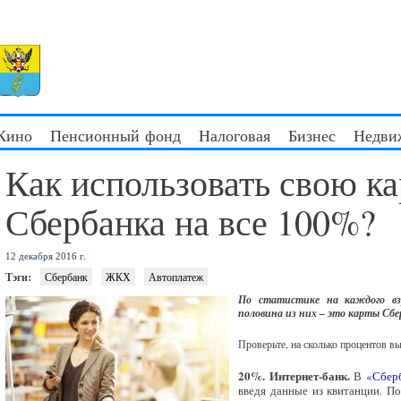
 Кино
Пенсионный фонд
Налоговая
Бизнес
Недви
Как использовать свою ка
Сбербанка на все 100%?
12 декабря 2016 г.
Тэги:
Сбербанк
ЖКХ
Автоплатеж
По статистике на каждого взр
половина из них – это карты Сбе
Проверьте, на сколько процентов в
20%. Интернет-банк.
В
«Сбер
введя данные из квитанции. По