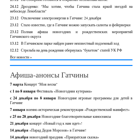
24.12
Дрозденко: "Мы хотим, чтобы Гатчина стала яркой звездой на
небосводе Ленобласти"
23.12
Отключение электроэнергии в Гатчине: 24 декабря
23.12
Стало известно, где в Гатчине можно запускать салюты и фейерверки
23.12
Полная афиша новогодних и рождественских мероприятий
Гатчинского округа
13.12
В Гатчинском парке найден ранее неизвестный подземный ход
12.12
Стрельба на день рождения обернулась "букетом" статей УК РФ
Все новости »
Афиша-анонсы Гатчины
7 марта
Концерт "Моя весна"
с 1 по 8 января
Фестиваль «Новогодняя кутерьма»
с 24 декабря по 8 января
Новогодние игровые программы для детей в
Гатчине
7 января
военно-историческая реконструкция «Рождественский манифест»
c 25 по 28 декабря
Новогодние благотворительные киносеансы
21 декабря
концерт «Новый год к нам идет»!
14 декабря
«Парад Дедов Морозов» в Гатчине!
14 декабря
новогодний праздник «Приоратская сказка»