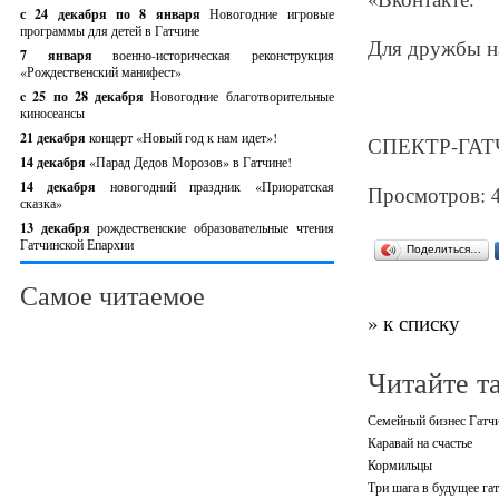
с 24 декабря по 8 января
Новогодние игровые
программы для детей в Гатчине
Для дружбы н
7 января
военно-историческая реконструкция
«Рождественский манифест»
c 25 по 28 декабря
Новогодние благотворительные
киносеансы
21 декабря
концерт «Новый год к нам идет»!
СПЕКТР-ГАТЧ
14 декабря
«Парад Дедов Морозов» в Гатчине!
14 декабря
новогодний праздник «Приоратская
Просмотров: 
сказка»
13 декабря
рождественские образовательные чтения
Гатчинской Епархии
Поделиться…
Самое читаемое
» к списку
Читайте т
Семейный бизнес Гатч
Каравай на счастье
Кормильцы
Три шага в будущее га