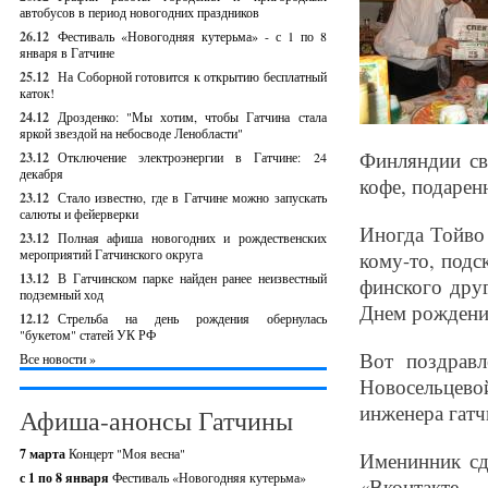
автобусов в период новогодних праздников
26.12
Фестиваль «Новогодняя кутерьма» - с 1 по 8
января в Гатчине
25.12
На Соборной готовится к открытию бесплатный
каток!
24.12
Дрозденко: "Мы хотим, чтобы Гатчина стала
яркой звездой на небосводе Ленобласти"
Финляндии св
23.12
Отключение электроэнергии в Гатчине: 24
декабря
кофе, подарен
23.12
Стало известно, где в Гатчине можно запускать
салюты и фейерверки
Иногда Тойво
23.12
Полная афиша новогодних и рождественских
мероприятий Гатчинского округа
кому-то, подс
13.12
В Гатчинском парке найден ранее неизвестный
финского дру
подземный ход
Днем рождения
12.12
Стрельба на день рождения обернулась
"букетом" статей УК РФ
Вот поздрав
Все новости »
Новосельцевой
инженера гат
Афиша-анонсы Гатчины
7 марта
Концерт "Моя весна"
Именинник сд
с 1 по 8 января
Фестиваль «Новогодняя кутерьма»
«Вконтакте.