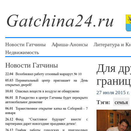
Новости Гатчины
Афиша-Анонсы
Литература и К
Недвижимость
Для др
Новости Гатчины
22.04
Возобновил работу сезонный маршрут № 10
границ
05.03
Перинатальный центр приглашает на День
открытых дверей!
10.01
Опасных веществ в воздухе не обнаружено
27 июля 2015 г.
06.01
В Рождество в центре Гатчины будет перекрыто
Тэги:
семья
автомобильное движение
06.01
Торжественное открытие катка на Соборной - 7
января
26.12
Фонд "Счастливое будущее" вместе с
партнерами дарят новогодние праздники детям!
26.12
График работы городских и пригородных