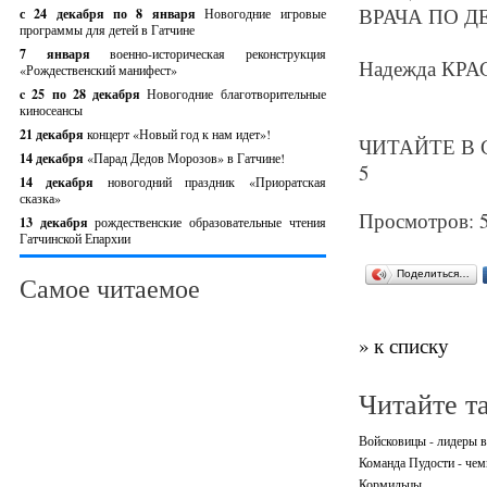
ВРАЧА ПО 
с 24 декабря по 8 января
Новогодние игровые
программы для детей в Гатчине
7 января
военно-историческая реконструкция
Надежда КР
«Рождественский манифест»
c 25 по 28 декабря
Новогодние благотворительные
киносеансы
21 декабря
концерт «Новый год к нам идет»!
ЧИТАЙТЕ В С
14 декабря
«Парад Дедов Морозов» в Гатчине!
5
14 декабря
новогодний праздник «Приоратская
сказка»
Просмотров: 
13 декабря
рождественские образовательные чтения
Гатчинской Епархии
Поделиться…
Самое читаемое
» к списку
Читайте т
Войсковицы - лидеры в
Команда Пудости - че
Кормильцы