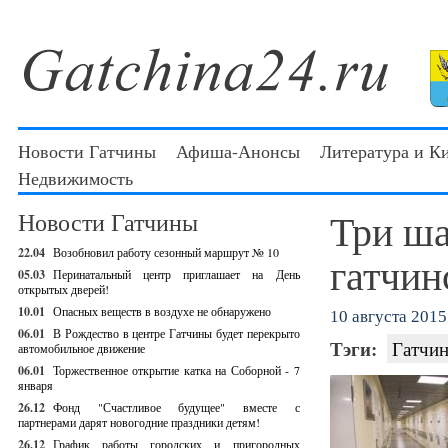
Новости Гатчины
Афиша-Анонсы
Литература и К
Недвижимость
Три ша
Новости Гатчины
22.04
Возобновил работу сезонный маршрут № 10
гатчин
05.03
Перинатальный центр приглашает на День
открытых дверей!
10.01
Опасных веществ в воздухе не обнаружено
10 августа 2015 
06.01
В Рождество в центре Гатчины будет перекрыто
Тэги:
Гатчин
автомобильное движение
06.01
Торжественное открытие катка на Соборной - 7
января
26.12
Фонд "Счастливое будущее" вместе с
партнерами дарят новогодние праздники детям!
26.12
График работы городских и пригородных