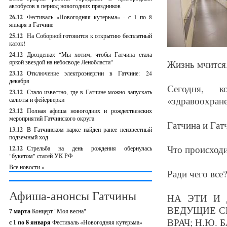
автобусов в период новогодних праздников
26.12
Фестиваль «Новогодняя кутерьма» - с 1 по 8
января в Гатчине
25.12
На Соборной готовится к открытию бесплатный
каток!
24.12
Дрозденко: "Мы хотим, чтобы Гатчина стала
яркой звездой на небосводе Ленобласти"
Жизнь мчится.
23.12
Отключение электроэнергии в Гатчине: 24
декабря
Сегодня, 
23.12
Стало известно, где в Гатчине можно запускать
«здравоохране
салюты и фейерверки
23.12
Полная афиша новогодних и рождественских
мероприятий Гатчинского округа
Гатчина и Гат
13.12
В Гатчинском парке найден ранее неизвестный
подземный ход
Что происходи
12.12
Стрельба на день рождения обернулась
"букетом" статей УК РФ
Все новости »
Ради чего все?
Афиша-анонсы Гатчины
НА ЭТИ И 
ВЕДУЩИЕ СП
7 марта
Концерт "Моя весна"
ВРАЧ; Н.Ю. 
с 1 по 8 января
Фестиваль «Новогодняя кутерьма»