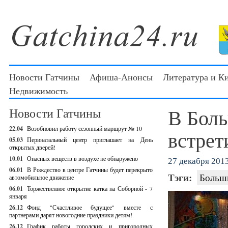
Новости Гатчины
Афиша-Анонсы
Литература и К
Недвижимость
В Бол
Новости Гатчины
22.04
Возобновил работу сезонный маршрут № 10
встрет
05.03
Перинатальный центр приглашает на День
открытых дверей!
10.01
Опасных веществ в воздухе не обнаружено
27 декабря 2013
06.01
В Рождество в центре Гатчины будет перекрыто
Тэги:
Больш
автомобильное движение
06.01
Торжественное открытие катка на Соборной - 7
января
26.12
Фонд "Счастливое будущее" вместе с
партнерами дарят новогодние праздники детям!
26.12
График работы городских и пригородных