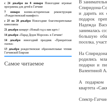
В занимательн
с 24 декабря по 8 января
Новогодние игровые
Спиридона-Со
программы для детей в Гатчине
7 января
военно-историческая реконструкция
и дарить их 
«Рождественский манифест»
подарок пре
c 25 по 28 декабря
Новогодние благотворительные
Надежда Васи
киносеансы
занималась со
21 декабря
концерт «Новый год к нам идет»!
14 декабря
«Парад Дедов Морозов» в Гатчине!
большую общ
14 декабря
новогодний праздник «Приоратская
поселка, учас
сказка»
13 декабря
рождественские образовательные чтения
На Спиридона
Гатчинской Епархии
родились мл
Самое читаемое
подарки и пи
Валентиной А
А подарком д
квартета «Сак
Спектр-Гатчин