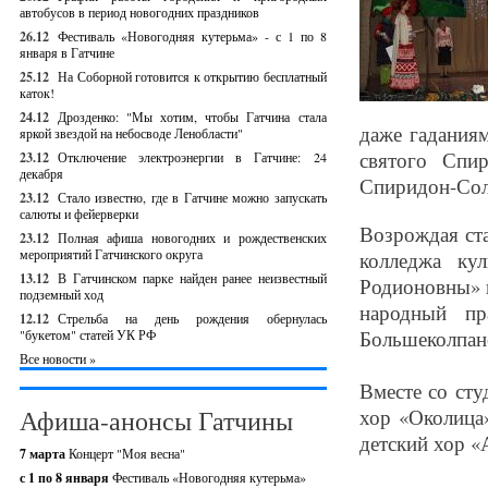
автобусов в период новогодних праздников
26.12
Фестиваль «Новогодняя кутерьма» - с 1 по 8
января в Гатчине
25.12
На Соборной готовится к открытию бесплатный
каток!
24.12
Дрозденко: "Мы хотим, чтобы Гатчина стала
даже гаданиям
яркой звездой на небосводе Ленобласти"
святого Спи
23.12
Отключение электроэнергии в Гатчине: 24
декабря
Спиридон-Сол
23.12
Стало известно, где в Гатчине можно запускать
салюты и фейерверки
Возрождая ст
23.12
Полная афиша новогодних и рождественских
мероприятий Гатчинского округа
колледжа ку
13.12
В Гатчинском парке найден ранее неизвестный
Родионовны» в
подземный ход
народный пр
12.12
Стрельба на день рождения обернулась
Большеколпан
"букетом" статей УК РФ
Все новости »
Вместе со ст
Афиша-анонсы Гатчины
хор «Околица
детский хор «
7 марта
Концерт "Моя весна"
с 1 по 8 января
Фестиваль «Новогодняя кутерьма»