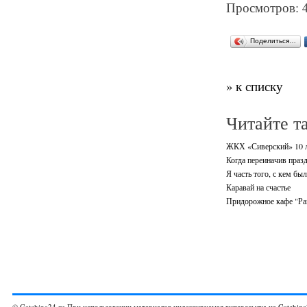
Просмотров: 
Поделиться…
» к списку
Читайте т
ЖКХ «Сиверский» 10 л
Когда переиначив празд
Я часть того, с кем был
Каравай на счастье
Придорожное кафе "Рай
© Gatchina24.ru При использовании материалов индексируемая гиперссылка на
Gatchina