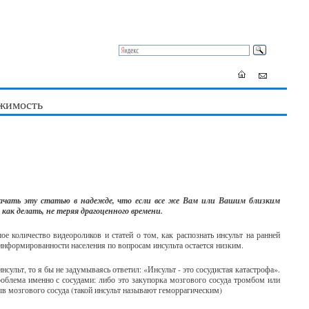
жимость
начать эту статью в надежде, что если все же Вам или Вашим близким
как делать, не теряя драгоценного времени.
е количество видеороликов и статей о том, как распознать инсульт на ранней
 информированности населения по вопросам инсульта остается низким.
инсульт, то я бы не задумываясь ответил: «Инсульт - это сосудистая катастрофа».
проблема именно с сосудами: либо это закупорка мозгового сосуда тромбом или
ыв мозгового сосуда (такой инсульт называют геморрагическим)