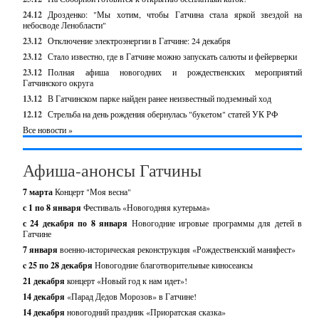
24.12
Дрозденко: "Мы хотим, чтобы Гатчина стала яркой звездой на
небосводе Ленобласти"
23.12
Отключение электроэнергии в Гатчине: 24 декабря
23.12
Стало известно, где в Гатчине можно запускать салюты и фейерверки
23.12
Полная афиша новогодних и рождественских мероприятий
Гатчинского округа
13.12
В Гатчинском парке найден ранее неизвестный подземный ход
12.12
Стрельба на день рождения обернулась "букетом" статей УК РФ
Все новости »
Афиша-анонсы Гатчины
7 марта
Концерт "Моя весна"
с 1 по 8 января
Фестиваль «Новогодняя кутерьма»
с 24 декабря по 8 января
Новогодние игровые программы для детей в
Гатчине
7 января
военно-историческая реконструкция «Рождественский манифест»
c 25 по 28 декабря
Новогодние благотворительные киносеансы
21 декабря
концерт «Новый год к нам идет»!
14 декабря
«Парад Дедов Морозов» в Гатчине!
14 декабря
новогодний праздник «Приоратская сказка»