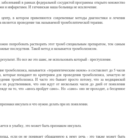
ых заболеваний в рамках федеральной сосудистой программы открыто множество
ами и инфарктами. И гатчинская наша больница не исключение.
 центр, в котором применяются современные методы диагностики и лечения
а является проведение так называемой тромболитической терапии.
можно попробовать растворить этот тромб специальным препаратом, тем самым
ожные последствия. Такой метод и называется тромболизисом.
езультат. Но все же это шанс, не использовать который - преступление.
е тромболизиса, называется «терапевтическим окном» и составляет до 5 часов
ты, которые попадают по критериям для проведения тромболизиса, зачастую не
едения тромболизиса. И часто это бывает просто потому, что за медицинской
их родственников, что они ждут от нескольких часов до дней от появления
жде на то, что «авось пройдет само». Но «само» оно не проходит, а бесценное
 признаки инсульта и что нужно делать при их появлении.
ается в улыбку, это может быть признаком инсульта.
впопад, если он не понимает обращенную к нему речь - это также может быть