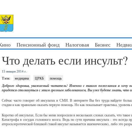
 Кино
Пенсионный фонд
Налоговая
Бизнес
Недви
Что делать если инсульт?
15 января 2014 г.
Тэги:
медицина
ЦРКБ
помощь
Доброго здоровья, уважаемый читатель! Именно с такого пожелания я хочу 
придется столкнуться с этим грозным заболеванием, Вы уже будете знать, что и 
Сейчас часто говорят об инсультах в СМИ. В интернете Вы без труда найдете большо
стадии и как правильно оказать первую помощь. Но как показывает практика, уровень
Коротко об инсультах. Если бы меня попросили в нескольких словах сказать, что такое 
Катастрофа в сосудах головного мозга. Ведь по сути причина инсульта - это всегда 
атеросклеротической бляшкой (такой инсульт называется ишемическим), либо это разр