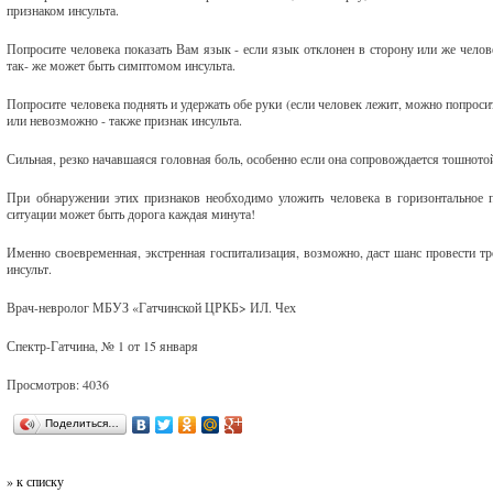
признаком инсульта.
Попросите человека показать Вам язык - если язык отклонен в сторону или же челов
так- же может быть симптомом инсульта.
Попросите человека поднять и удержать обе руки (если человек лежит, можно попросит
или невозможно - также признак инсульта.
Сильная, резко начавшаяся головная боль, особенно если она сопровождается тошнотой
При обнаружении этих признаков необходимо уложить человека в горизонтальное 
ситуации может быть дорога каждая минута!
Именно своевременная, экстренная госпитализация, возможно, даст шанс провести тр
инсульт.
Врач-невролог МБУЗ «Гатчинской ЦРКБ> ИЛ. Чех
Спектр-Гатчина, № 1 от 15 января
Просмотров: 4036
Поделиться…
» к списку