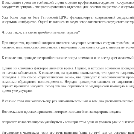
В настоящее время по всей нашей стране с целью профилактики сердечно - сосудист
сосудистых центров - специализированных отделений для лечения пациентов с инсульт
Уже более года на базе Гатчинской ЦРКБ функционирует современный сосудистый
инсультов и инфарктов. Одной из ключевых задач неврологического сосудистого центр
Что же такое, эта самая тромболитическая терапия?
При инсультах, причиной которого является закупорка мозговых сосудов тромбом, 
частично или полностью, восстановить нарушение тока крови, сводя к минимуму возм
К сожалению, проведение тромболизиса не всегда возможно и не всегда дает желаемый р
Одним из ключевых факторов является время. Период, в который возможно проведени
от начала заболевания. К сожалению, на практике оказывается, что даже те пациен
попадают в это самое «терапевтическое окно», что приводит к невозможности пров
помощью обращаются несвоевременно. Нередко приходится слышать от пациентов и 
первых признаков инсульта, перед тем как обратиться за медицинской помощью в наде
время уже упущено.
В связи с этим мне хотелось еще раз напомнить всем нам о том, как распознать первые
Вот несколько простых признаков, которые позволят Вам заподозрить инсульт:
попросите человека широко улыбнуться - если при этом один из уголков рта не вытягив
Заговорите с человеком -если его речь невнятна (каша во рту) или он отвечает не