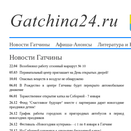
Новости Гатчины
Афиша-Анонсы
Литература и
Новости Гатчины
22.04
Возобновил работу сезонный маршрут № 10
05.03
Перинатальный центр приглашает на День открытых дверей!
10.01
Опасных веществ в воздухе не обнаружено
06.01
В Рождество в центре Гатчины будет перекрыто автомобильное
движение
06.01
Торжественное открытие катка на Соборной - 7 января
26.12
Фонд "Счастливое будущее" вместе с партнерами дарят новогодние
праздники детям!
26.12
График работы городских и пригородных автобусов в период
новогодних праздников
26.12
Фестиваль «Новогодняя кутерьма» - с 1 по 8 января в Гатчине
25.12
На Соборной готовится к открытию бесплатный каток!