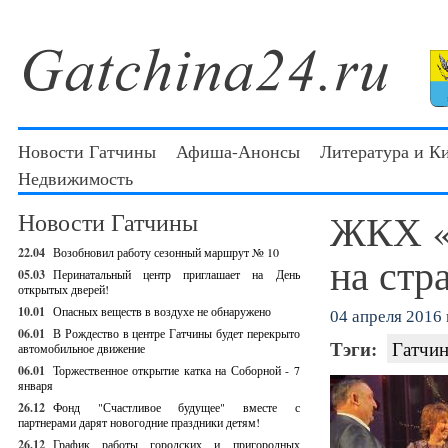
Новости Гатчины
Афиша-Анонсы
Литература и К
Недвижимость
ЖКХ «
Новости Гатчины
22.04
Возобновил работу сезонный маршрут № 10
на стр
05.03
Перинатальный центр приглашает на День
открытых дверей!
10.01
Опасных веществ в воздухе не обнаружено
04 апреля 2016 г
06.01
В Рождество в центре Гатчины будет перекрыто
Тэги:
Гатчин
автомобильное движение
06.01
Торжественное открытие катка на Соборной - 7
января
26.12
Фонд "Счастливое будущее" вместе с
партнерами дарят новогодние праздники детям!
26.12
График работы городских и пригородных