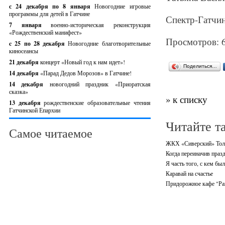
с 24 декабря по 8 января
Новогодние игровые
программы для детей в Гатчине
Спектр-Гатчина
7 января
военно-историческая реконструкция
«Рождественский манифест»
Просмотров: 
c 25 по 28 декабря
Новогодние благотворительные
киносеансы
21 декабря
концерт «Новый год к нам идет»!
Поделиться…
14 декабря
«Парад Дедов Морозов» в Гатчине!
14 декабря
новогодний праздник «Приоратская
сказка»
» к списку
13 декабря
рождественские образовательные чтения
Гатчинской Епархии
Читайте т
Самое читаемое
ЖКХ «Сиверский» Тол
Когда переиначив празд
Я часть того, с кем был
Каравай на счастье
Придорожное кафе "Рай