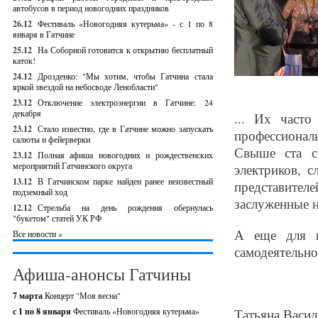
автобусов в период новогодних праздников
26.12
Фестиваль «Новогодняя кутерьма» - с 1 по 8
января в Гатчине
25.12
На Соборной готовится к открытию бесплатный
каток!
24.12
Дрозденко: "Мы хотим, чтобы Гатчина стала
яркой звездой на небосводе Ленобласти"
23.12
Отключение электроэнергии в Гатчине: 24
декабря
... Их часто
23.12
Стало известно, где в Гатчине можно запускать
профессионал
салюты и фейерверки
Свыше ста с
23.12
Полная афиша новогодних и рождественских
мероприятий Гатчинского округа
электриков, с
13.12
В Гатчинском парке найден ранее неизвестный
представите
подземный ход
заслуженные н
12.12
Стрельба на день рождения обернулась
"букетом" статей УК РФ
А еще для в
Все новости »
самодеятельно
Афиша-анонсы Гатчины
7 марта
Концерт "Моя весна"
с 1 по 8 января
Фестиваль «Новогодняя кутерьма»
Татьяна Васил