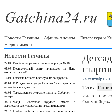
Новости Гатчины
Афиша-Анонсы
Литература и К
Недвижимость
Детсад
Новости Гатчины
22.04
Возобновил работу сезонный маршрут № 10
старто
05.03
Перинатальный центр приглашает на День
открытых дверей!
10.01
Опасных веществ в воздухе не обнаружено
24 сентября 201
06.01
В Рождество в центре Гатчины будет перекрыто
Тэги:
Гатчин
автомобильное движение
06.01
Торжественное открытие катка на Соборной - 7
Идею прове
января
Олимпийцев» 
26.12
Фонд "Счастливое будущее" вместе с
партнерами дарят новогодние праздники детям!
26.12
График работы городских и пригородных