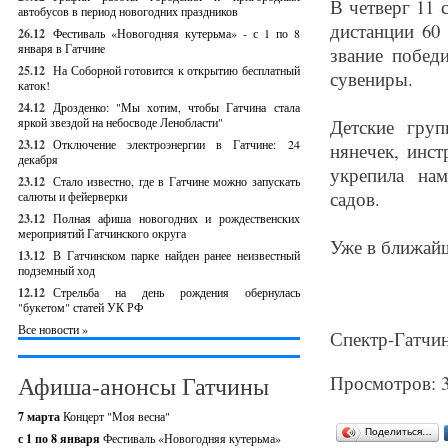
В четверг 11 
автобусов в период новогодних праздников
дистанции 60
26.12
Фестиваль «Новогодняя кутерьма» - с 1 по 8
января в Гатчине
звание побед
25.12
На Соборной готовится к открытию бесплатный
сувениры.
каток!
24.12
Дрозденко: "Мы хотим, чтобы Гатчина стала
яркой звездой на небосводе Ленобласти"
Детские гру
23.12
Отключение электроэнергии в Гатчине: 24
нянечек, инст
декабря
укрепила нам
23.12
Стало известно, где в Гатчине можно запускать
садов.
салюты и фейерверки
23.12
Полная афиша новогодних и рождественских
мероприятий Гатчинского округа
Уже в ближайш
13.12
В Гатчинском парке найден ранее неизвестный
подземный ход
12.12
Стрельба на день рождения обернулась
"букетом" статей УК РФ
Все новости »
Спектр-Гатчин
Афиша-анонсы Гатчины
Просмотров: 
7 марта
Концерт "Моя весна"
Поделиться…
с 1 по 8 января
Фестиваль «Новогодняя кутерьма»