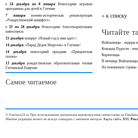
с 24 декабря по 8 января
Новогодние игровые
программы для детей в Гатчине
» к списку
7 января
военно-историческая реконструкция
«Рождественский манифест»
c 25 по 28 декабря
Новогодние благотворительные
Читайте т
киносеансы
21 декабря
концерт «Новый год к нам идет»!
Войсковицы - лидеры в
14 декабря
«Парад Дедов Морозов» в Гатчине!
Команда Пудости - че
14 декабря
новогодний праздник «Приоратская
Кормильцы
сказка»
В пятницу Войсковицы 
13 декабря
рождественские образовательные чтения
На чемпионате страны 
Гатчинской Епархии
Самое читаемое
© Gatchina24.ru При использовании материалов индексируемая гиперссылка на
Gatchina
Мнение редакции может не всегда совпадать с мнением авторов.
Карта сайта
,
RSS
,
Рек