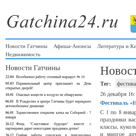
Новости Гатчины
Афиша-Анонсы
Литература и К
Недвижимость
Новос
Новости Гатчины
22.04
Возобновил работу сезонный маршрут № 10
Тег:
фестива
05.03
Перинатальный центр приглашает на День
открытых дверей!
26 декабря 16:
10.01
Опасных веществ в воздухе не обнаружено
Фестиваль «Н
06.01
В Рождество в центре Гатчины будет перекрыто
автомобильное движение
С 1 по 8 янва
06.01
Торжественное открытие катка на Соборной - 7
января
праздники ва
26.12
Фонд "Счастливое будущее" вместе с
классы, кукол
партнерами дарят новогодние праздники детям!
и многое д
26.12
График работы городских и пригородных