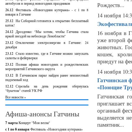
автобусов в период новогодних праздников
Рождеств...
26.12
Фестиваль «Новогодняя кутерьма» - с 1 по 8
14 ноября 14:
января в Гатчине
25.12
На Соборной готовится к открытию бесплатный
Экофестивал
каток!
24.12
Дрозденко: "Мы хотим, чтобы Гатчина стала
16 ноября в 
яркой звездой на небосводе Ленобласти"
уже второй ф
23.12
Отключение электроэнергии в Гатчине: 24
животных. Го
декабря
кошек, крол
23.12
Стало известно, где в Гатчине можно запускать
салюты и фейерверки
приедут на фес
23.12
Полная афиша новогодних и рождественских
мероприятий Гатчинского округа
14 ноября 10:
13.12
В Гатчинском парке найден ранее неизвестный
Гатчинская 
подземный ход
«Поющие Тр
12.12
Стрельба на день рождения обернулась
"букетом" статей УК РФ
Гатчинская 
Все новости »
приглашает в
органный фес
Афиша-анонсы Гатчины
выделяется н
7 марта
Концерт "Моя весна"
памятник...
с 1 по 8 января
Фестиваль «Новогодняя кутерьма»