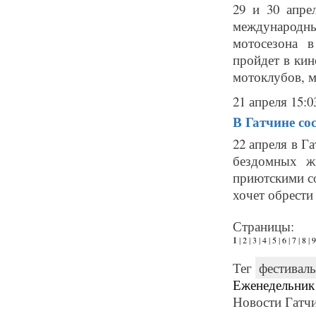
29 и 30 апре
международны
мотосезона в
пройдет в кин
мотоклубов, м
21 апреля 15:0
В Гатчине со
22 апреля в Г
бездомных ж
приютскими со
хочет обрести 
Страницы:
1
|
2
|
3
|
4
|
5
|
6
|
7
|
8
|
9
Тег
фестиваль
Еженедельник
Новости Гатчи