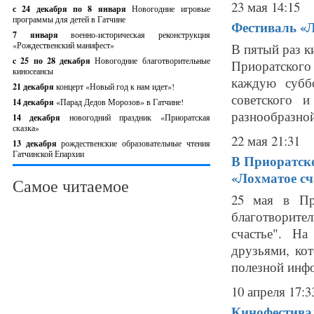
23 мая 14:15
с 24 декабря по 8 января
Новогодние игровые
программы для детей в Гатчине
Фестиваль «Л
7 января
военно-историческая реконструкция
«Рождественский манифест»
В пятый раз к
c 25 по 28 декабря
Новогодние благотворительные
Приоратского
киносеансы
каждую субб
21 декабря
концерт «Новый год к нам идет»!
советского 
14 декабря
«Парад Дедов Морозов» в Гатчине!
разнообразной
14 декабря
новогодний праздник «Приоратская
сказка»
22 мая 21:31
13 декабря
рождественские образовательные чтения
Гатчинской Епархии
В Приоратск
«Лохматое сч
Самое читаемое
25 мая в Пр
благотворите
счастье". Н
друзьями, ко
полезной инфо
10 апреля 17:3
Кинофестивал