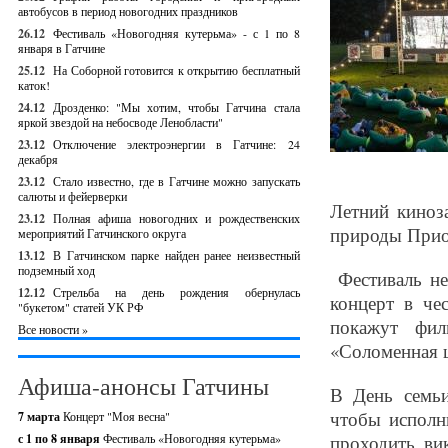
автобусов в период новогодних праздников
26.12
Фестиваль «Новогодняя кутерьма» - с 1 по 8
января в Гатчине
25.12
На Соборной готовится к открытию бесплатный
каток!
24.12
Дрозденко: "Мы хотим, чтобы Гатчина стала
яркой звездой на небосводе Ленобласти"
23.12
Отключение электроэнергии в Гатчине: 24
декабря
23.12
Стало известно, где в Гатчине можно запускать
салюты и фейерверки
Летний киноз
23.12
Полная афиша новогодних и рождественских
природы Приор
мероприятий Гатчинского округа
13.12
В Гатчинском парке найден ранее неизвестный
подземный ход
Фестиваль не 
12.12
Стрельба на день рождения обернулась
концерт в че
"букетом" статей УК РФ
покажут фи
Все новости »
«Соломенная 
Афиша-анонсы Гатчины
В День семьи
чтобы исполн
7 марта
Концерт "Моя весна"
с 1 по 8 января
Фестиваль «Новогодняя кутерьма»
проходить ви