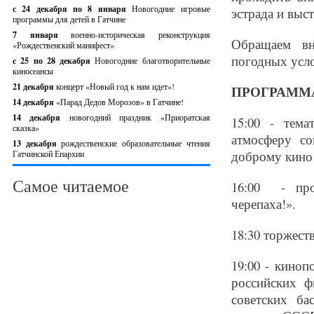
с 24 декабря по 8 января
Новогодние игровые
эстрада и выс
программы для детей в Гатчине
7 января
военно-историческая реконструкция
Обращаем вн
«Рождественский манифест»
погодных усло
c 25 по 28 декабря
Новогодние благотворительные
киносеансы
21 декабря
концерт «Новый год к нам идет»!
ПРОГРАММА 
14 декабря
«Парад Дедов Морозов» в Гатчине!
14 декабря
новогодний праздник «Приоратская
15:00 - тема
сказка»
атмосферу со
13 декабря
рождественские образовательные чтения
доброму кино
Гатчинской Епархии
Самое читаемое
16:00 - про
черепаха!».
18:30 торжест
19:00 - киноп
российских 
советских ба