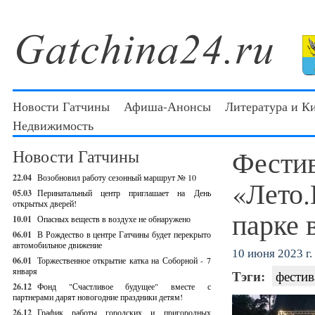
Новости Гатчины
Афиша-Анонсы
Литература и К
Недвижимость
Фести
Новости Гатчины
22.04
Возобновил работу сезонный маршрут № 10
«Лето.
05.03
Перинатальный центр приглашает на День
открытых дверей!
парке 
10.01
Опасных веществ в воздухе не обнаружено
06.01
В Рождество в центре Гатчины будет перекрыто
автомобильное движение
10 июня 2023 г.
06.01
Торжественное открытие катка на Соборной - 7
января
Тэги:
фестив
26.12
Фонд "Счастливое будущее" вместе с
партнерами дарят новогодние праздники детям!
26.12
График работы городских и пригородных