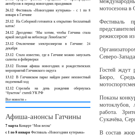
международны
автобусов в период новогодних праздников
мотосезона в 
26.12
Фестиваль «Новогодняя кутерьма» - с 1 по 8
января в Гатчине
Фестиваль п
25.12
На Соборной готовится к открытию бесплатный
каток!
представител
24.12
Дрозденко: "Мы хотим, чтобы Гатчина стала
режиссеров из
яркой звездой на небосводе Ленобласти"
23.12
Отключение электроэнергии в Гатчине: 24
Организатор
декабря
23.12
Стало известно, где в Гатчине можно запускать
Северо-Запада
салюты и фейерверки
23.12
Полная афиша новогодних и рождественских
Гостей ждут 
мероприятий Гатчинского округа
Бюро, Средь
13.12
В Гатчинском парке найден ранее неизвестный
подземный ход
мотоспортсме
12.12
Стрельба на день рождения обернулась
"букетом" статей УК РФ
Показы конку
Все новости »
мотоклубов, 
работа. Зри
Афиша-анонсы Гатчины
Сукачёва, Сер
7 марта
Концерт "Моя весна"
В состав жюр
с 1 по 8 января
Фестиваль «Новогодняя кутерьма»