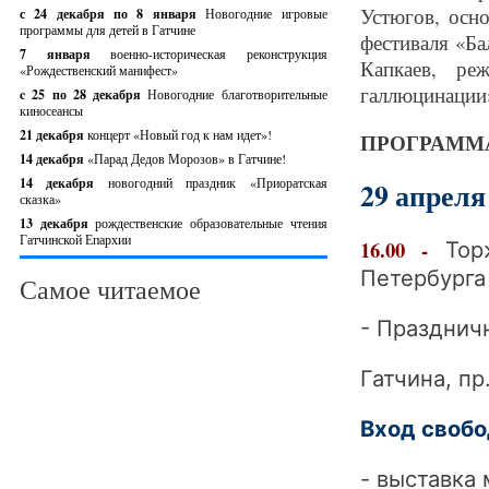
Устюгов, осн
с 24 декабря по 8 января
Новогодние игровые
программы для детей в Гатчине
фестиваля «Б
7 января
военно-историческая реконструкция
Капкаев, ре
«Рождественский манифест»
галлюцинации»
c 25 по 28 декабря
Новогодние благотворительные
киносеансы
21 декабря
концерт «Новый год к нам идет»!
ПРОГРАММ
14 декабря
«Парад Дедов Морозов» в Гатчине!
14 декабря
новогодний праздник «Приоратская
29 апреля
сказка»
13 декабря
рождественские образовательные чтения
Гатчинской Епархии
16.00 -
Тор
Петербурга
Самое читаемое
- Празднич
Гатчина, пр
Вход свобо
- выставка 