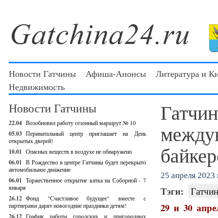
Новости Гатчины
Афиша-Анонсы
Литература и К
Недвижимость
Гатчин
Новости Гатчины
22.04
Возобновил работу сезонный маршрут № 10
между
05.03
Перинатальный центр приглашает на День
открытых дверей!
байкер
10.01
Опасных веществ в воздухе не обнаружено
06.01
В Рождество в центре Гатчины будет перекрыто
автомобильное движение
25 апреля 2023 г
06.01
Торжественное открытие катка на Соборной - 7
января
Тэги:
Гатчин
26.12
Фонд "Счастливое будущее" вместе с
29 и 30 апре
партнерами дарят новогодние праздники детям!
26.12
График работы городских и пригородных