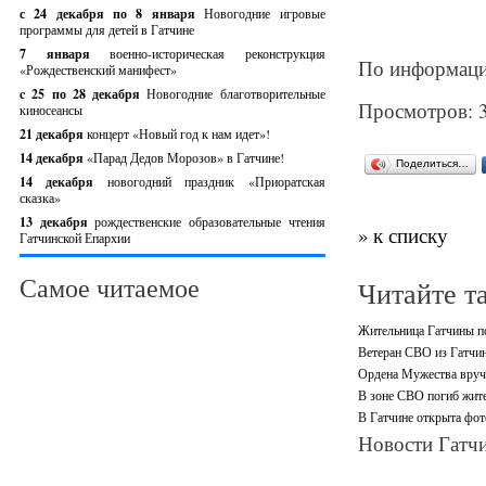
с 24 декабря по 8 января
Новогодние игровые
программы для детей в Гатчине
7 января
военно-историческая реконструкция
По информаци
«Рождественский манифест»
c 25 по 28 декабря
Новогодние благотворительные
Просмотров: 
киносеансы
21 декабря
концерт «Новый год к нам идет»!
14 декабря
«Парад Дедов Морозов» в Гатчине!
Поделиться…
14 декабря
новогодний праздник «Приоратская
сказка»
13 декабря
рождественские образовательные чтения
» к списку
Гатчинской Епархии
Самое читаемое
Читайте т
Жительница Гатчины по
Ветеран СВО из Гатчин
Ордена Мужества вруч
В зоне СВО погиб жит
В Гатчине открыта фот
Новости Гатчи