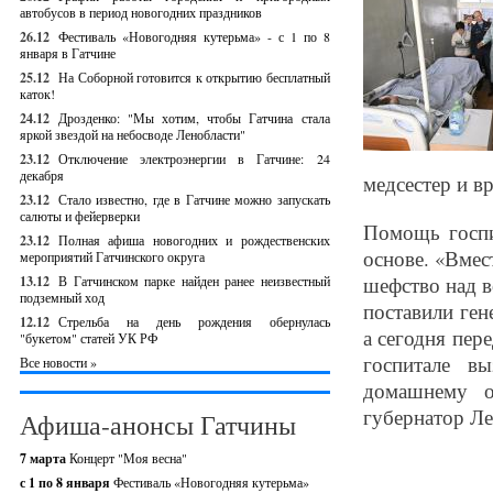
автобусов в период новогодних праздников
26.12
Фестиваль «Новогодняя кутерьма» - с 1 по 8
января в Гатчине
25.12
На Соборной готовится к открытию бесплатный
каток!
24.12
Дрозденко: "Мы хотим, чтобы Гатчина стала
яркой звездой на небосводе Ленобласти"
23.12
Отключение электроэнергии в Гатчине: 24
декабря
медсестер и вр
23.12
Стало известно, где в Гатчине можно запускать
салюты и фейерверки
Помощь госпи
23.12
Полная афиша новогодних и рождественских
основе. «Вмес
мероприятий Гатчинского округа
шефство над в
13.12
В Гатчинском парке найден ранее неизвестный
подземный ход
поставили ген
12.12
Стрельба на день рождения обернулась
а сегодня пер
"букетом" статей УК РФ
госпитале в
Все новости »
домашнему о
губернатор Ле
Афиша-анонсы Гатчины
7 марта
Концерт "Моя весна"
с 1 по 8 января
Фестиваль «Новогодняя кутерьма»