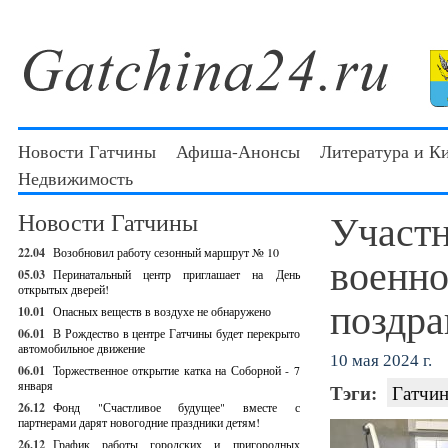
Новости Гатчины
Афиша-Анонсы
Литература и К
Недвижимость
Участ
Новости Гатчины
22.04
Возобновил работу сезонный маршрут № 10
военно
05.03
Перинатальный центр приглашает на День
открытых дверей!
поздра
10.01
Опасных веществ в воздухе не обнаружено
06.01
В Рождество в центре Гатчины будет перекрыто
автомобильное движение
10 мая 2024 г.
06.01
Торжественное открытие катка на Соборной - 7
января
Тэги:
Гатчин
26.12
Фонд "Счастливое будущее" вместе с
партнерами дарят новогодние праздники детям!
26.12
График работы городских и пригородных