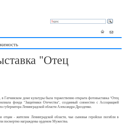
жимость
ыставка "Отец
я, в Гатчинском доме культуры была торжественно открыта фотовыставка "Отец
филиала фонда "Защитники Отечества", созданный совместно с Ассоциацией
та губернатора Ленинградской области Александра Дрозденко.
и отцам - жителям Ленинградской области, чьи сыновья геройски погибли в
ыли посмертно награждены орденом Мужества.