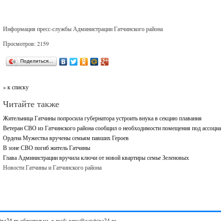
Информация пресс-службы Администрации Гатчинского района
Просмотров: 2159
Поделиться…
» к списку
Читайте также
Жительница Гатчины попросила губернатора устроить внука в секцию плавания
Ветеран СВО из Гатчинского района сообщил о необходимости помещения под ассоци
Ордена Мужества вручены семьям павших Героев
В зоне СВО погиб житель Гатчины
Глава Администрации вручила ключи от новой квартиры семье Зеленовых
Новости Гатчины и Гатчинского района
ina24.ru
обязательна. e-mail: news@gatchina24.ru