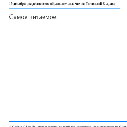
13 декабря
рождественские образовательные чтения Гатчинской Епархии
Самое читаемое
© Gatchina24.ru При использовании материалов индексируемая гиперссылка на
Gatch