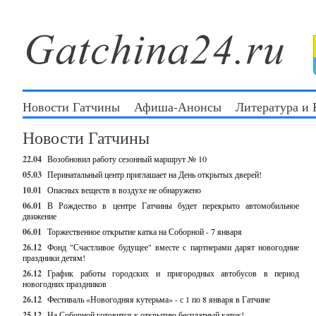
Новости Гатчины
Афиша-Анонсы
Литература и
Новости Гатчины
22.04
Возобновил работу сезонный маршрут № 10
05.03
Перинатальный центр приглашает на День открытых дверей!
10.01
Опасных веществ в воздухе не обнаружено
06.01
В Рождество в центре Гатчины будет перекрыто автомобильное
движение
06.01
Торжественное открытие катка на Соборной - 7 января
26.12
Фонд "Счастливое будущее" вместе с партнерами дарят новогодние
праздники детям!
26.12
График работы городских и пригородных автобусов в период
новогодних праздников
26.12
Фестиваль «Новогодняя кутерьма» - с 1 по 8 января в Гатчине
25.12
На Соборной готовится к открытию бесплатный каток!