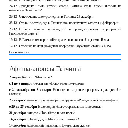
24.12
Дрозденко: "Мы хотим, чтобы Гатчина стала яркой звездой на
небосводе Ленобласти"
23.12
Отключение электроэнергии в Гатчине: 24 декабря
23.12
Стало известно, где в Гатчине можно запускать салюты и фейерверки
23.12
Полная афиша новогодних и рождественских мероприятий
Гатчинского округа
13.12
В Гатчинском парке найден ранее неизвестный подземный ход
12.12
Стрельба на день рождения обернулась "букетом" статей УК РФ
Все новости »
Афиша-анонсы Гатчины
7 марта
Концерт "Моя весна"
с 1 по 8 января
Фестиваль «Новогодняя кутерьма»
с 24 декабря по 8 января
Новогодние игровые программы для детей в
Гатчине
7 января
военно-историческая реконструкция «Рождественский манифест»
c 25 по 28 декабря
Новогодние благотворительные киносеансы
21 декабря
концерт «Новый год к нам идет»!
14 декабря
«Парад Дедов Морозов» в Гатчине!
14 декабря
новогодний праздник «Приоратская сказка»