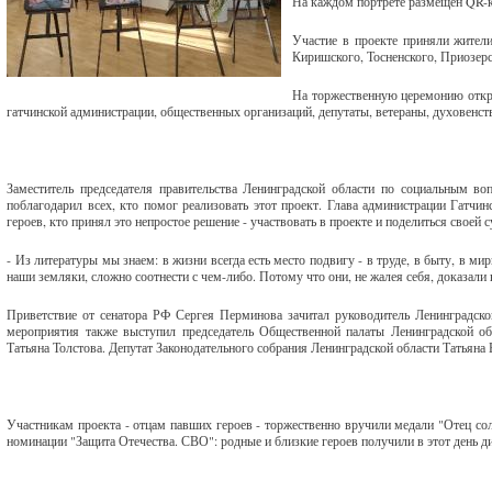
На каждом портрете размещен QR-код
Участие в проекте приняли жители
Киришского, Тосненского, Приозерс
На торжественную церемонию открыт
гатчинской администрации, общественных организаций, депутаты, ветераны, духовенст
Заместитель председателя правительства Ленинградской области по социальным во
поблагодарил всех, кто помог реализовать этот проект. Глава администрации Гатч
героев, кто принял это непростое решение - участвовать в проекте и поделиться своей 
- Из литературы мы знаем: в жизни всегда есть место подвигу - в труде, в быту, в м
наши земляки, сложно соотнести с чем-либо. Потому что они, не жалея себя, доказали 
Приветствие от сенатора РФ Сергея Перминова зачитал руководитель Ленинградско
мероприятия также выступил председатель Общественной палаты Ленинградской об
Татьяна Толстова. Депутат Законодательного собрания Ленинградской области Татьяна Б
Участникам проекта - отцам павших героев - торжественно вручили медали "Отец со
номинации "Защита Отечества. СВО": родные и близкие героев получили в этот день д