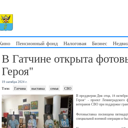
 Кино
Пенсионный фонд
Налоговая
Бизнес
Недви
В Гатчине открыта фотов
Героя"
19 октября 2024 г.
Тэги:
Гатчина
выставка
семья
СВО
В преддверии Дня отца, 18 октябр
Героя" - проект Ленинградского 
ветеранов СВО при поддержке гран
Фотовыставка посвящена пятнадцт
специальной военной операции и б