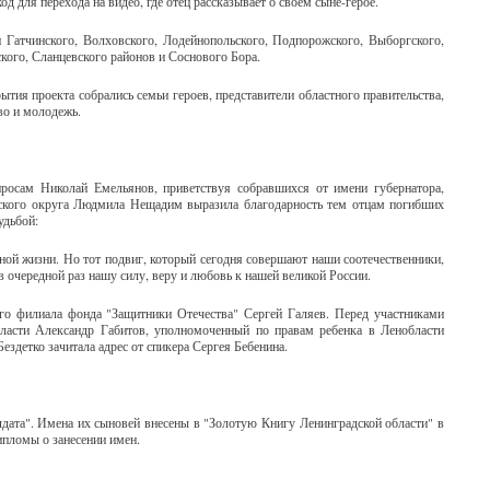
 для перехода на видео, где отец рассказывает о своем сыне-герое.
 Гатчинского, Волховского, Лодейнопольского, Подпорожского, Выборгского,
кого, Сланцевского районов и Соснового Бора.
ия проекта собрались семьи героев, представители областного правительства,
во и молодежь.
просам Николай Емельянов, приветствуя собравшихся от имени губернатора,
инского округа Людмила Нещадим выразила благодарность тем отцам погибших
судьбой:
ирной жизни. Но тот подвиг, который сегодня совершают наши соотечественники,
в очередной раз нашу силу, веру и любовь к нашей великой России.
го филиала фонда "Защитники Отечества" Сергей Галяев. Перед участниками
ласти Александр Габитов, уполномоченный по правам ребенка в Ленобласти
ездетко зачитала адрес от спикера Сергея Бебенина.
лдата". Имена их сыновей внесены в "Золотую Книгу Ленинградской области" в
ипломы о занесении имен.