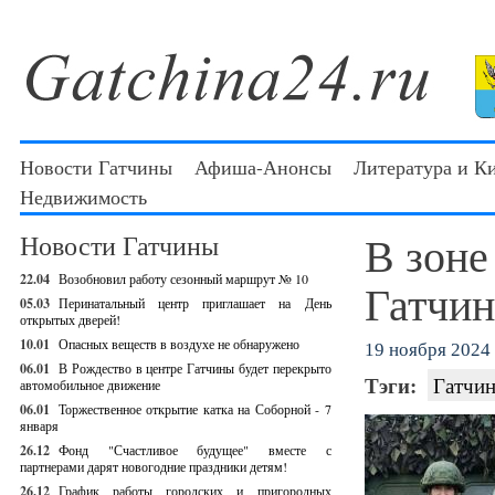
Новости Гатчины
Афиша-Анонсы
Литература и К
Недвижимость
В зоне
Новости Гатчины
22.04
Возобновил работу сезонный маршрут № 10
Гатчи
05.03
Перинатальный центр приглашает на День
открытых дверей!
10.01
Опасных веществ в воздухе не обнаружено
19 ноября 2024 
06.01
В Рождество в центре Гатчины будет перекрыто
Тэги:
Гатчин
автомобильное движение
06.01
Торжественное открытие катка на Соборной - 7
января
26.12
Фонд "Счастливое будущее" вместе с
партнерами дарят новогодние праздники детям!
26.12
График работы городских и пригородных