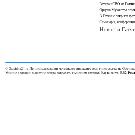
Ветеран СВО из Гатчин
Ордена Мужества вруч
В Гатчине открыта фот
Семинары, конференци
Новости Гатчи
© Gatchina24.ru При использовании материалов индексируемая гиперссылка на
Gatchina
Мнение редакции может не всегда совпадать с мнением авторов.
Карта сайта
,
RSS
,
Рек