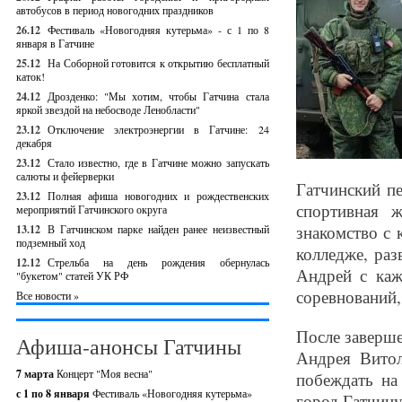
автобусов в период новогодних праздников
26.12
Фестиваль «Новогодняя кутерьма» - с 1 по 8
января в Гатчине
25.12
На Соборной готовится к открытию бесплатный
каток!
24.12
Дрозденко: "Мы хотим, чтобы Гатчина стала
яркой звездой на небосводе Ленобласти"
23.12
Отключение электроэнергии в Гатчине: 24
декабря
23.12
Стало известно, где в Гатчине можно запускать
салюты и фейерверки
Гатчинский пе
23.12
Полная афиша новогодних и рождественских
спортивная 
мероприятий Гатчинского округа
знакомство с 
13.12
В Гатчинском парке найден ранее неизвестный
подземный ход
колледже, ра
12.12
Стрельба на день рождения обернулась
Андрей с каж
"букетом" статей УК РФ
соревнований,
Все новости »
После заверше
Афиша-анонсы Гатчины
Андрея Витол
7 марта
Концерт "Моя весна"
побеждать на
с 1 по 8 января
Фестиваль «Новогодняя кутерьма»
город Гатчину