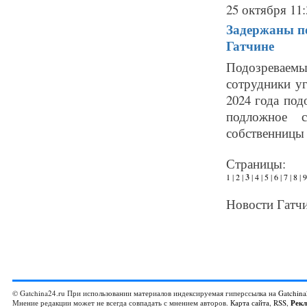
25 октября 11:
Задержаны по
Гатчине
Подозреваемы
сотрудники уг
2024 года под
подложное с
собственницы 
Страницы:
1
|
2
|
3
|
4
|
5
|
6
|
7
|
8
|
9
Новости Гатчи
© Gatchina24.ru При использовании материалов индексируемая гиперссылка на
Gatchina
Мнение редакции может не всегда совпадать с мнением авторов.
Карта сайта
,
RSS
,
Рек