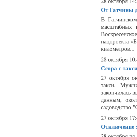
28 октября 14:
От Гатчины д
В Гатчинско
масштабных 
Воскресенск
нацпроекта «Б
километров...
28 октября 10:
Ссора с такс
27 октября о
такси. Мужч
закончилась в
данным, око
садоводство "С
27 октября 17:
Отключение х
28 октября по