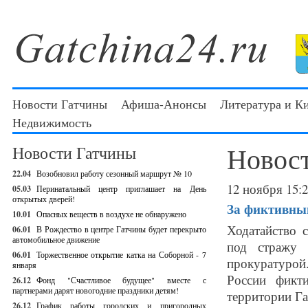
Новости Гатчины
Афиша-Анонсы
Литература и К
Недвижимость
Новос
Новости Гатчины
22.04
Возобновил работу сезонный маршрут № 10
12 ноября 15:
05.03
Перинатальный центр приглашает на День
открытых дверей!
За фиктивный
10.01
Опасных веществ в воздухе не обнаружено
Ходатайство 
06.01
В Рождество в центре Гатчины будет перекрыто
автомобильное движение
под стражу 
06.01
Торжественное открытие катка на Соборной - 7
прокуратуро
января
России фикт
26.12
Фонд "Счастливое будущее" вместе с
партнерами дарят новогодние праздники детям!
территории Гат
26.12
График работы городских и пригородных