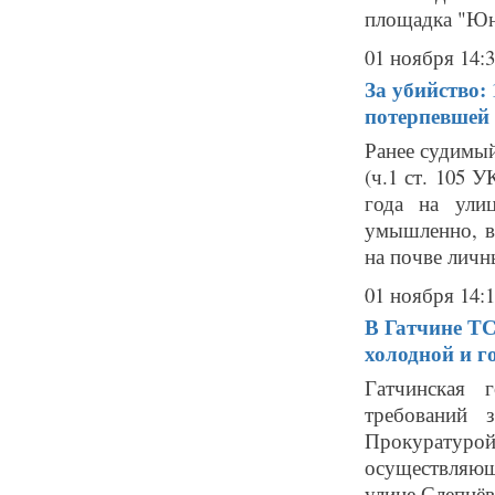
площадка "Юно
01 ноября 14:
За убийство: 
потерпевшей
Ранее судимы
(ч.1 ст. 105 
года на ули
умышленно, в
на почве личн
01 ноября 14:
В Гатчине ТС
холодной и г
Гатчинская 
требований 
Прокуратуро
осуществляю
улице Слепнёва