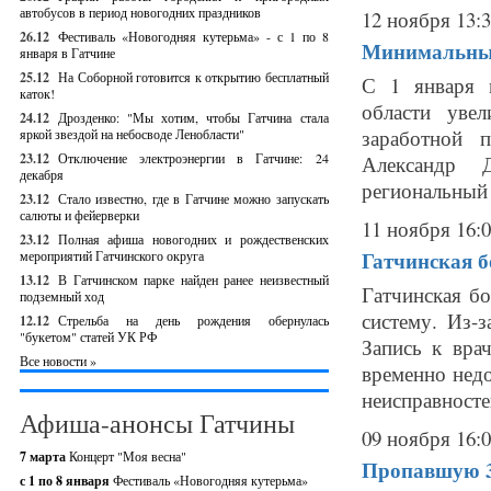
автобусов в период новогодних праздников
12 ноября 13:
26.12
Фестиваль «Новогодняя кутерьма» - с 1 по 8
Минимальный 
января в Гатчине
25.12
На Соборной готовится к открытию бесплатный
С 1 января 
каток!
области уве
24.12
Дрозденко: "Мы хотим, чтобы Гатчина стала
заработной 
яркой звездой на небосводе Ленобласти"
23.12
Отключение электроэнергии в Гатчине: 24
Александр 
декабря
региональный
23.12
Стало известно, где в Гатчине можно запускать
салюты и фейерверки
11 ноября 16:
23.12
Полная афиша новогодних и рождественских
Гатчинская б
мероприятий Гатчинского округа
13.12
В Гатчинском парке найден ранее неизвестный
Гатчинская б
подземный ход
систему. Из-
12.12
Стрельба на день рождения обернулась
"букетом" статей УК РФ
Запись к вра
Все новости »
временно недо
неисправностей
Афиша-анонсы Гатчины
09 ноября 16:
7 марта
Концерт "Моя весна"
Пропавшую 3
с 1 по 8 января
Фестиваль «Новогодняя кутерьма»