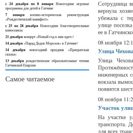
Сотрудница в
с 24 декабря по 8 января
Новогодние игровые
программы для детей в Гатчине
вернула хозяе
7 января
военно-историческая реконструкция
убежала с те
«Рождественский манифест»
улице поселк
c 25 по 28 декабря
Новогодние благотворительные
киносеансы
ее в Гатчинско
21 декабря
концерт «Новый год к нам идет»!
08 ноября 12:
14 декабря
«Парад Дедов Морозов» в Гатчине!
Улица Чехова
14 декабря
новогодний праздник «Приоратская
сказка»
Улица Чехов
13 декабря
рождественские образовательные чтения
Гатчинской Епархии
Протяжённость
инженерных с
Самое читаемое
вокзала вымо
появятся шест
08 ноября 11:
Участок улиц
На участке 
транспорта. Д
для всех тран