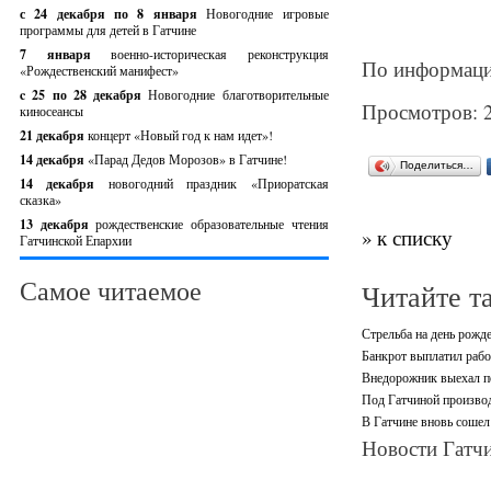
с 24 декабря по 8 января
Новогодние игровые
программы для детей в Гатчине
7 января
военно-историческая реконструкция
По информаци
«Рождественский манифест»
c 25 по 28 декабря
Новогодние благотворительные
Просмотров: 
киносеансы
21 декабря
концерт «Новый год к нам идет»!
14 декабря
«Парад Дедов Морозов» в Гатчине!
Поделиться…
14 декабря
новогодний праздник «Приоратская
сказка»
13 декабря
рождественские образовательные чтения
» к списку
Гатчинской Епархии
Самое читаемое
Читайте т
Стрельба на день рожд
Банкрот выплатил рабо
Внедорожник выехал по
Под Гатчиной произво
В Гатчине вновь сошел 
Новости Гатчи