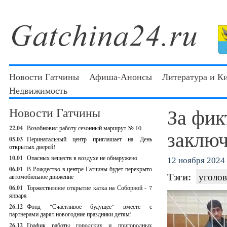
Новости Гатчины
Афиша-Анонсы
Литература и К
Недвижимость
За фик
Новости Гатчины
22.04
Возобновил работу сезонный маршрут № 10
заключ
05.03
Перинатальный центр приглашает на День
открытых дверей!
10.01
Опасных веществ в воздухе не обнаружено
12 ноября 2024 
06.01
В Рождество в центре Гатчины будет перекрыто
Тэги:
уголов
автомобильное движение
06.01
Торжественное открытие катка на Соборной - 7
января
26.12
Фонд "Счастливое будущее" вместе с
партнерами дарят новогодние праздники детям!
26.12
График работы городских и пригородных