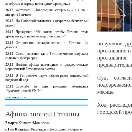
автобусов в период новогодних праздников
26.12
Фестиваль «Новогодняя кутерьма» - с 1 по 8
января в Гатчине
25.12
На Соборной готовится к открытию бесплатный
каток!
24.12
Дрозденко: "Мы хотим, чтобы Гатчина стала
яркой звездой на небосводе Ленобласти"
получения др
23.12
Отключение электроэнергии в Гатчине: 24
декабря
проживание и 
23.12
Стало известно, где в Гатчине можно запускать
проживания
салюты и фейерверки
предварительн
23.12
Полная афиша новогодних и рождественских
мероприятий Гатчинского округа
13.12
В Гатчинском парке найден ранее неизвестный
Суд, соглас
подземный ход
подозреваемо
12.12
Стрельба на день рождения обернулась
месяца.
"букетом" статей УК РФ
Все новости »
Ход расследо
городской пр
Афиша-анонсы Гатчины
7 марта
Концерт "Моя весна"
с 1 по 8 января
Фестиваль «Новогодняя кутерьма»