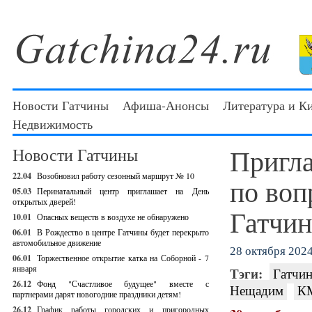
Новости Гатчины
Афиша-Анонсы
Литература и К
Недвижимость
Пригла
Новости Гатчины
22.04
Возобновил работу сезонный маршрут № 10
по воп
05.03
Перинатальный центр приглашает на День
открытых дверей!
Гатчин
10.01
Опасных веществ в воздухе не обнаружено
06.01
В Рождество в центре Гатчины будет перекрыто
автомобильное движение
28 октября 2024 
06.01
Торжественное открытие катка на Соборной - 7
января
Тэги:
Гатчин
26.12
Фонд "Счастливое будущее" вместе с
Нещадим
К
партнерами дарят новогодние праздники детям!
26.12
График работы городских и пригородных