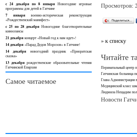
с 24 декабря по 8 января
Новогодние игровые
Просмотров: 
программы для детей в Гатчине
7 января
военно-историческая реконструкция
«Рождественский манифест»
Поделиться…
c 25 по 28 декабря
Новогодние благотворительные
киносеансы
21 декабря
концерт «Новый год к нам идет»!
» к списку
14 декабря
«Парад Дедов Морозов» в Гатчине!
14 декабря
новогодний праздник «Приоратская
Читайте т
сказка»
13 декабря
рождественские образовательные чтения
Гатчинской Епархии
Перинатальный центр п
Гатчинская больница 
Самое читаемое
Глава Администрации в
Медицинский класс шк
Людмила Нещадим полу
Новости Гатчи