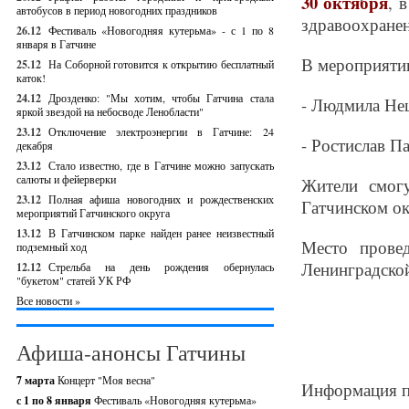
30 октября
, 
автобусов в период новогодних праздников
здравоохранен
26.12
Фестиваль «Новогодняя кутерьма» - с 1 по 8
января в Гатчине
В мероприятии
25.12
На Соборной готовится к открытию бесплатный
каток!
24.12
Дрозденко: "Мы хотим, чтобы Гатчина стала
- Людмила Нещ
яркой звездой на небосводе Ленобласти"
23.12
Отключение электроэнергии в Гатчине: 24
- Ростислав П
декабря
23.12
Стало известно, где в Гатчине можно запускать
салюты и фейерверки
Жители смогу
23.12
Полная афиша новогодних и рождественских
Гатчинском ок
мероприятий Гатчинского округа
13.12
В Гатчинском парке найден ранее неизвестный
Место прове
подземный ход
Ленинградской 
12.12
Стрельба на день рождения обернулась
"букетом" статей УК РФ
Все новости »
Афиша-анонсы Гатчины
7 марта
Концерт "Моя весна"
Информация п
с 1 по 8 января
Фестиваль «Новогодняя кутерьма»