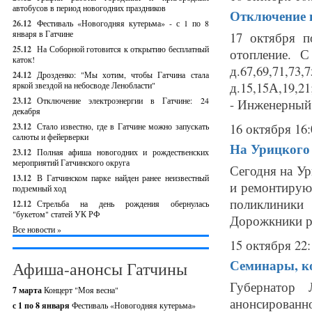
автобусов в период новогодних праздников
Отключение г
26.12
Фестиваль «Новогодняя кутерьма» - с 1 по 8
января в Гатчине
17 октября 
25.12
На Соборной готовится к открытию бесплатный
отопление. С
каток!
д.67,69,71,7
24.12
Дрозденко: "Мы хотим, чтобы Гатчина стала
д.15,15А,19,21
яркой звездой на небосводе Ленобласти"
23.12
Отключение электроэнергии в Гатчине: 24
- Инженерный 
декабря
16 октября 16:
23.12
Стало известно, где в Гатчине можно запускать
салюты и фейерверки
На Урицкого
23.12
Полная афиша новогодних и рождественских
мероприятий Гатчинского округа
Сегодня на Ур
13.12
В Гатчинском парке найден ранее неизвестный
и ремонтирую
подземный ход
поликлиники
12.12
Стрельба на день рождения обернулась
"букетом" статей УК РФ
Дорожкники ра
Все новости »
15 октября 22:
Семинары, к
Афиша-анонсы Гатчины
Губернатор 
7 марта
Концерт "Моя весна"
анонсированн
с 1 по 8 января
Фестиваль «Новогодняя кутерьма»