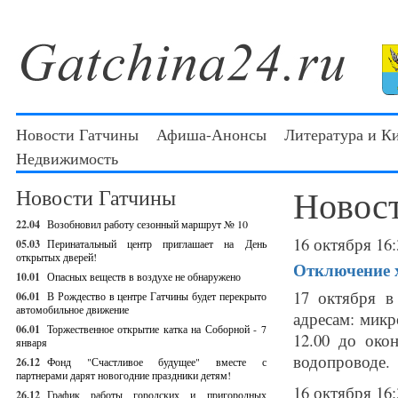
Новости Гатчины
Афиша-Анонсы
Литература и К
Недвижимость
Новос
Новости Гатчины
22.04
Возобновил работу сезонный маршрут № 10
16 октября 16:
05.03
Перинатальный центр приглашает на День
открытых дверей!
Отключение х
10.01
Опасных веществ в воздухе не обнаружено
17 октября в
06.01
В Рождество в центре Гатчины будет перекрыто
автомобильное движение
адресам: мик
06.01
Торжественное открытие катка на Соборной - 7
12.00 до око
января
водопроводе.
26.12
Фонд "Счастливое будущее" вместе с
партнерами дарят новогодние праздники детям!
16 октября 16:
26.12
График работы городских и пригородных