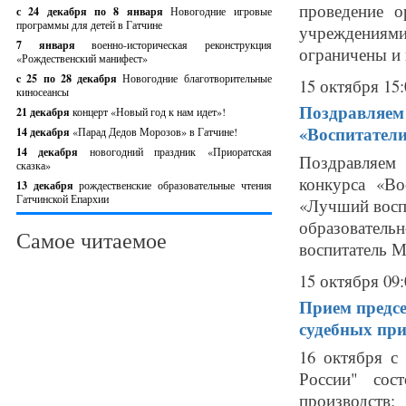
проведение о
с 24 декабря по 8 января
Новогодние игровые
программы для детей в Гатчине
учреждениями
7 января
военно-историческая реконструкция
ограничены и 
«Рождественский манифест»
c 25 по 28 декабря
Новогодние благотворительные
15 октября 15:
киносеансы
Поздравляем 
21 декабря
концерт «Новый год к нам идет»!
«Воспитатели
14 декабря
«Парад Дедов Морозов» в Гатчине!
14 декабря
новогодний праздник «Приоратская
Поздравляем
сказка»
конкурса «Во
13 декабря
рождественские образовательные чтения
Гатчинской Епархии
«Лучший восп
образовател
Самое читаемое
воспитатель М
15 октября 09:
Прием предсе
судебных при
16 октября с
России" сос
производств;