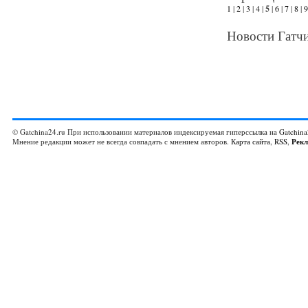
1
|
2
|
3
|
4
|
5
|
6
|
7
|
8
|
9
Новости Гатчи
© Gatchina24.ru При использовании материалов индексируемая гиперссылка на
Gatchina
Мнение редакции может не всегда совпадать с мнением авторов.
Карта сайта
,
RSS
,
Рек