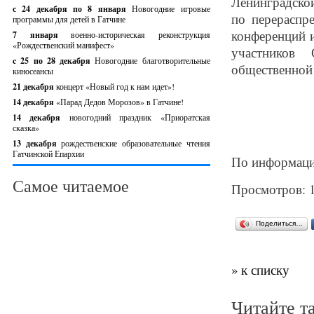
Ленинградской
с 24 декабря по 8 января
Новогодние игровые
по перераспр
программы для детей в Гатчине
конференций и
7 января
военно-историческая реконструкция
«Рождественский манифест»
участников
c 25 по 28 декабря
Новогодние благотворительные
общественной 
киносеансы
21 декабря
концерт «Новый год к нам идет»!
14 декабря
«Парад Дедов Морозов» в Гатчине!
14 декабря
новогодний праздник «Приоратская
сказка»
13 декабря
рождественские образовательные чтения
Гатчинской Епархии
По информаци
Самое читаемое
Просмотров: 
Поделиться…
» к списку
Читайте т