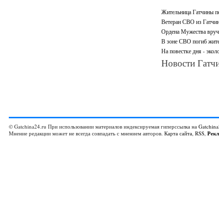
Жительница Гатчины по
Ветеран СВО из Гатчин
Ордена Мужества вруч
В зоне СВО погиб жит
На повестке дня - экол
Новости Гатчи
© Gatchina24.ru При использовании материалов индексируемая гиперссылка на
Gatchina
Мнение редакции может не всегда совпадать с мнением авторов.
Карта сайта
,
RSS
,
Рек