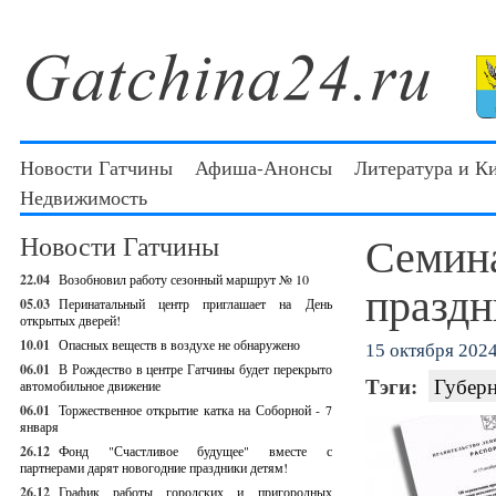
Новости Гатчины
Афиша-Анонсы
Литература и К
Недвижимость
Семина
Новости Гатчины
22.04
Возобновил работу сезонный маршрут № 10
праздн
05.03
Перинатальный центр приглашает на День
открытых дверей!
10.01
Опасных веществ в воздухе не обнаружено
15 октября 2024 
06.01
В Рождество в центре Гатчины будет перекрыто
Тэги:
Губерн
автомобильное движение
06.01
Торжественное открытие катка на Соборной - 7
января
26.12
Фонд "Счастливое будущее" вместе с
партнерами дарят новогодние праздники детям!
26.12
График работы городских и пригородных