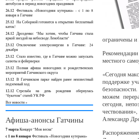
автобусов в период новогодних праздников
26.12
Фестиваль «Новогодняя кутерьма» - с 1 по 8
января в Гатчине
25.12
На Соборной готовится к открытию бесплатный
каток!
24.12
Дрозденко: "Мы хотим, чтобы Гатчина стала
яркой звездой на небосводе Ленобласти"
ограничены и
23.12
Отключение электроэнергии в Гатчине: 24
декабря
Рекомендаци
23.12
Стало известно, где в Гатчине можно запускать
местного само
салюты и фейерверки
23.12
Полная афиша новогодних и рождественских
мероприятий Гатчинского округа
«Сегодня мак
13.12
В Гатчинском парке найден ранее неизвестный
поддержке уч
подземный ход
безопасности.
12.12
Стрельба на день рождения обернулась
можем перер
"букетом" статей УК РФ
Все новости »
сегодня, непо
чествования»
Афиша-анонсы Гатчины
Александр Др
7 марта
Концерт "Моя весна"
Распоряжен
с 1 по 8 января
Фестиваль «Новогодняя кутерьма»