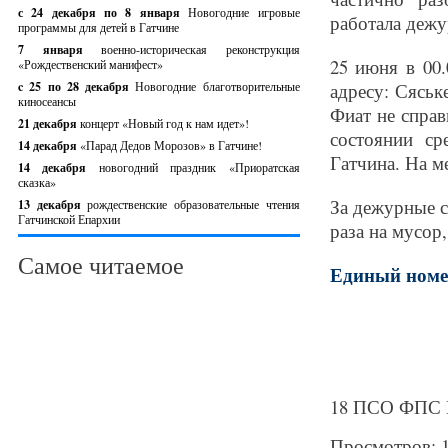
с 24 декабря по 8 января
Новогодние игровые
работала дежу
программы для детей в Гатчине
7 января
военно-историческая реконструкция
25 июня в 00
«Рождественский манифест»
c 25 по 28 декабря
Новогодние благотворительные
адресу: Сяськ
киносеансы
Фиат не справ
21 декабря
концерт «Новый год к нам идет»!
состоянии ср
14 декабря
«Парад Дедов Морозов» в Гатчине!
Гатчина. На м
14 декабря
новогодний праздник «Приоратская
сказка»
За дежурные с
13 декабря
рождественские образовательные чтения
Гатчинской Епархии
раза на мусор,
Самое читаемое
Единый номер с
18 ПСО ФПС Г
Просмотров: 