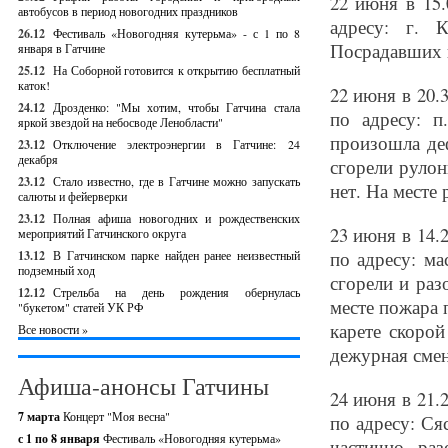
22 июня в 15
автобусов в период новогодних праздников
адресу: г. 
26.12
Фестиваль «Новогодняя кутерьма» - с 1 по 8
Посрадавших н
января в Гатчине
25.12
На Соборной готовится к открытию бесплатный
каток!
22 июня в 20.
24.12
Дрозденко: "Мы хотим, чтобы Гатчина стала
по адресу: п
яркой звездой на небосводе Ленобласти"
произошла де
23.12
Отключение электроэнергии в Гатчине: 24
декабря
сгорели руло
23.12
Стало известно, где в Гатчине можно запускать
нет. На месте
салюты и фейерверки
23.12
Полная афиша новогодних и рождественских
23 июня в 14.
мероприятий Гатчинского округа
по адресу: м
13.12
В Гатчинском парке найден ранее неизвестный
подземный ход
сгорели и ра
12.12
Стрельба на день рождения обернулась
месте пожара 
"букетом" статей УК РФ
карете скорой
Все новости »
дежурная смен
Афиша-анонсы Гатчины
24 июня в 21.
7 марта
Концерт "Моя весна"
по адресу: Ся
с 1 по 8 января
Фестиваль «Новогодняя кутерьма»
частично ра