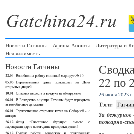
Новости Гатчины
Афиша-Анонсы
Литература и К
Недвижимость
Сводка
Новости Гатчины
22.04
Возобновил работу сезонный маршрут № 10
22 по 
05.03
Перинатальный центр приглашает на День
открытых дверей!
10.01
Опасных веществ в воздухе не обнаружено
26 июня 2023 г.
06.01
В Рождество в центре Гатчины будет перекрыто
Тэги:
Гатчин
автомобильное движение
06.01
Торжественное открытие катка на Соборной - 7
За дежурное 
января
пожарно-спас
26.12
Фонд "Счастливое будущее" вместе с
партнерами дарят новогодние праздники детям!
26.12
График работы городских и пригородных