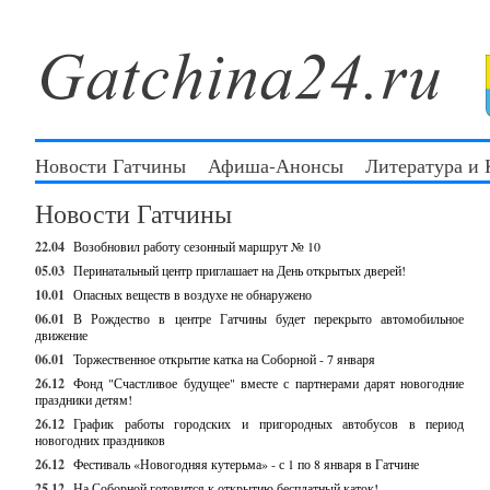
Новости Гатчины
Афиша-Анонсы
Литература и
Новости Гатчины
22.04
Возобновил работу сезонный маршрут № 10
05.03
Перинатальный центр приглашает на День открытых дверей!
10.01
Опасных веществ в воздухе не обнаружено
06.01
В Рождество в центре Гатчины будет перекрыто автомобильное
движение
06.01
Торжественное открытие катка на Соборной - 7 января
26.12
Фонд "Счастливое будущее" вместе с партнерами дарят новогодние
праздники детям!
26.12
График работы городских и пригородных автобусов в период
новогодних праздников
26.12
Фестиваль «Новогодняя кутерьма» - с 1 по 8 января в Гатчине
25.12
На Соборной готовится к открытию бесплатный каток!