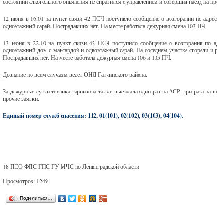
состоянии алкогольного опьянения не справился с управлением и совершил наезд на п
12 июня в 16.01 на пункт связи 42 ПСЧ поступило сообщение о возгорании по адресу
одноэтажный сарай. Пострадавших нет. На месте работала дежурная смена 103 ПЧ.
13 июня в 22.10 на пункт связи 42 ПСЧ поступило сообщение о возгорании по адр
одноэтажный дом с мансардой и одноэтажный сарай. На соседнем участке сгорели и 
Пострадавших нет. На месте работала дежурная смена 106 и 105 ПЧ.
Дознание по всем случаям ведет ОНД Гатчинского района.
За дежурные сутки техника гарнизона также выезжала один раз на АСР, три раза на во
прочие заявки.
Единый номер служб спасения: 112, 01(101), 02(102), 03(103), 04(104).
18 ПСО ФПС ГПС ГУ МЧС по Ленинградской области
Просмотров: 1249
Поделиться…