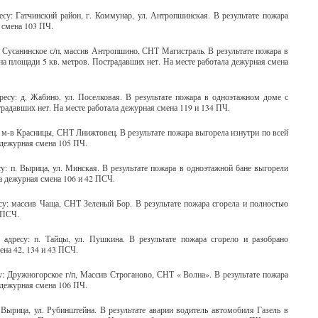
су: Гатчинский район, г. Коммунар, ул. Антропшинская. В результате пожара
я смена 103 ПЧ.
 Сусанинское с/п, массив Антропшино, СНТ Магистраль. В результате пожара в
 на площади 5 кв. метров. Пострадавших нет. На месте работала дежурная смена
есу: д. Жабино, ул. Поселковая. В результате пожара в одноэтажном доме с
традавших нет. На месте работала дежурная смена 119 и 134 ПЧ.
: м-в Красницы, СНТ Лиижтовец. В результате пожара выгорела изнутри по всей
 дежурная смена 105 ПЧ.
у: п. Вырица, ул. Минская. В результате пожара в одноэтажной бане выгорели
а дежурная смена 106 и 42 ПСЧ.
су: массив Чаща, СНТ Зеленый Бор. В результате пожара сгорела и полностью
3 ПСЧ.
дресу: п. Тайцы, ул. Пушкина. В результате пожара сгорело и разобрано
мена 42, 134 и 43 ПСЧ.
у: Дружногорское г/п, Массив Строганово, СНТ « Волна». В результате пожара
 дежурная смена 106 ПЧ.
Вырица, ул. Рубинштейна. В результате аварии водитель автомобиля Газель в