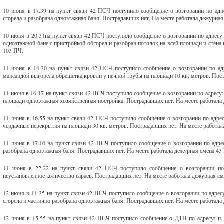
10 июня в 17.39 на пункт связи 42 ПСЧ поступило сообщение о возгорании по адре
сгорела и разобрана одноэтажная баня. Пострадавших нет. На месте работала дежурна
10 июня в 20.31на пункт связи 42 ПСЧ поступило сообщение о возгорании по адресу:
одноэтажной бане с пристройкой обгорел и разобран потолок на всей площади и стена
103 ПЧ.
11 июня в 14.30 на пункт связи 42 ПСЧ поступило сообщение о возгорании по адр
мансардой выгорела обрешетка кровли у печной трубы на площади 10 кв. метров. Пос
11 июня в 16.17 на пункт связи 42 ПСЧ поступило сообщение о возгорании по адресу
площади одноэтажная хозяйственная постройка. Пострадавших нет. На месте работала
11 июня в 16.55 на пункт связи 42 ПСЧ поступило сообщение о возгорании по адрес
чердачные перекрытия на площади 30 кв. метров. Пострадавших нет. На месте работал
11 июня в 17.10 на пункт связи 42 ПСЧ поступило сообщение о возгорании по адре
разобрана одноэтажная баня. Пострадавших нет. На месте работала дежурная смена 4
11 июня в 22.22 на пункт связи 42 ПСЧ поступило сообщение о возгорании по а
неустановленное количество сараев. Пострадавших нет. На месте работала дежурная с
12 июня в 11.35 на пункт связи 42 ПСЧ поступило сообщение о возгорании по адрес
сгорела и частично разобрана одноэтажная баня. Пострадавших нет. На месте работала
12 июня в 15.55 на пункт связи 42 ПСЧ поступило сообщение о ДТП по адресу: п. 