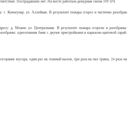
репятствие. Пострадавших нет. На месте работала дежурная смена 105 ПЧ.
: г. Коммунар, ул. Аллейная. В результате пожара сгорел и частично разобран
есу: д. Межно ул. Центральная. В результате пожара сгорели и разобраны:
разобраны: одноэтажная баня с двумя пристройками и каркасно-щитовой сарай.
згорание мусора, один раз на ложный вызов, три раза на пал травы, 24 раза на