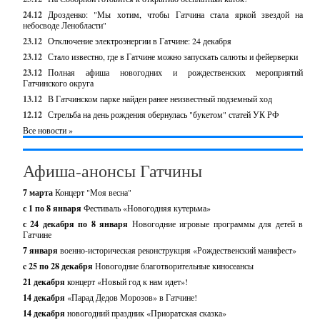
24.12
Дрозденко: "Мы хотим, чтобы Гатчина стала яркой звездой на
небосводе Ленобласти"
23.12
Отключение электроэнергии в Гатчине: 24 декабря
23.12
Стало известно, где в Гатчине можно запускать салюты и фейерверки
23.12
Полная афиша новогодних и рождественских мероприятий
Гатчинского округа
13.12
В Гатчинском парке найден ранее неизвестный подземный ход
12.12
Стрельба на день рождения обернулась "букетом" статей УК РФ
Все новости »
Афиша-анонсы Гатчины
7 марта
Концерт "Моя весна"
с 1 по 8 января
Фестиваль «Новогодняя кутерьма»
с 24 декабря по 8 января
Новогодние игровые программы для детей в
Гатчине
7 января
военно-историческая реконструкция «Рождественский манифест»
c 25 по 28 декабря
Новогодние благотворительные киносеансы
21 декабря
концерт «Новый год к нам идет»!
14 декабря
«Парад Дедов Морозов» в Гатчине!
14 декабря
новогодний праздник «Приоратская сказка»