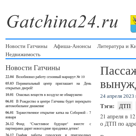
Новости Гатчины
Афиша-Анонсы
Литература и К
Недвижимость
Пассаж
Новости Гатчины
22.04
Возобновил работу сезонный маршрут № 10
вынуж
05.03
Перинатальный центр приглашает на День
открытых дверей!
10.01
Опасных веществ в воздухе не обнаружено
24 апреля 2023 г
06.01
В Рождество в центре Гатчины будет перекрыто
Тэги:
ДТП
автомобильное движение
06.01
Торжественное открытие катка на Соборной - 7
21 апреля в 1
января
о ДТП по адре
26.12
Фонд "Счастливое будущее" вместе с
партнерами дарят новогодние праздники детям!
26.12
График работы городских и пригородных