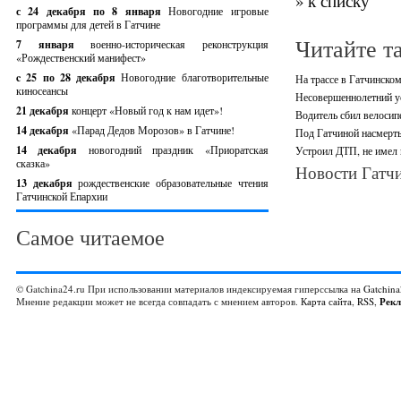
» к списку
с 24 декабря по 8 января
Новогодние игровые
программы для детей в Гатчине
Читайте т
7 января
военно-историческая реконструкция
«Рождественский манифест»
c 25 по 28 декабря
Новогодние благотворительные
На трассе в Гатчинско
киносеансы
Несовершеннолетний ус
21 декабря
концерт «Новый год к нам идет»!
Водитель сбил велосип
14 декабря
«Парад Дедов Морозов» в Гатчине!
Под Гатчиной насмерть
14 декабря
новогодний праздник «Приоратская
Устроил ДТП, не имел 
сказка»
Новости Гатчи
13 декабря
рождественские образовательные чтения
Гатчинской Епархии
Самое читаемое
© Gatchina24.ru При использовании материалов индексируемая гиперссылка на
Gatchina
Мнение редакции может не всегда совпадать с мнением авторов.
Карта сайта
,
RSS
,
Рек