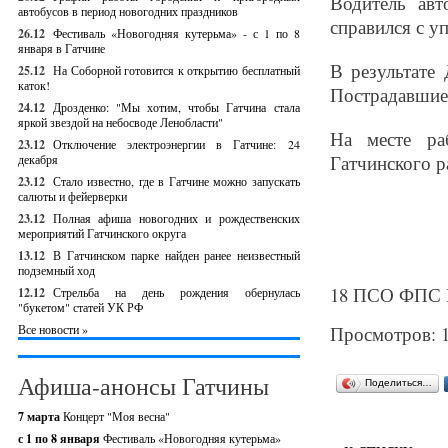
Водитель авт
автобусов в период новогодних праздников
справился с у
26.12
Фестиваль «Новогодняя кутерьма» - с 1 по 8
января в Гатчине
В результате
25.12
На Соборной готовится к открытию бесплатный
каток!
Пострадавшие 
24.12
Дрозденко: "Мы хотим, чтобы Гатчина стала
яркой звездой на небосводе Ленобласти"
На месте ра
23.12
Отключение электроэнергии в Гатчине: 24
Гатчинского р
декабря
23.12
Стало известно, где в Гатчине можно запускать
салюты и фейерверки
23.12
Полная афиша новогодних и рождественских
мероприятий Гатчинского округа
13.12
В Гатчинском парке найден ранее неизвестный
подземный ход
18 ПСО ФПС Г
12.12
Стрельба на день рождения обернулась
"букетом" статей УК РФ
Все новости »
Просмотров: 
Афиша-анонсы Гатчины
Поделиться…
7 марта
Концерт "Моя весна"
с 1 по 8 января
Фестиваль «Новогодняя кутерьма»