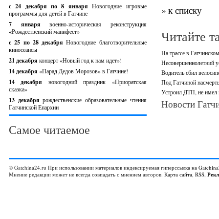
с 24 декабря по 8 января
Новогодние игровые
» к списку
программы для детей в Гатчине
7 января
военно-историческая реконструкция
«Рождественский манифест»
Читайте т
c 25 по 28 декабря
Новогодние благотворительные
киносеансы
На трассе в Гатчинско
21 декабря
концерт «Новый год к нам идет»!
Несовершеннолетний ус
14 декабря
«Парад Дедов Морозов» в Гатчине!
Водитель сбил велосип
14 декабря
новогодний праздник «Приоратская
Под Гатчиной насмерть
сказка»
Устроил ДТП, не имел 
13 декабря
рождественские образовательные чтения
Новости Гатчи
Гатчинской Епархии
Самое читаемое
© Gatchina24.ru При использовании материалов индексируемая гиперссылка на
Gatchina
Мнение редакции может не всегда совпадать с мнением авторов.
Карта сайта
,
RSS
,
Рек