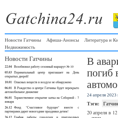
Новости Гатчины
Афиша-Анонсы
Литература и К
Недвижимость
В авар
Новости Гатчины
22.04
Возобновил работу сезонный маршрут № 10
погиб 
05.03
Перинатальный центр приглашает на День
открытых дверей!
автомо
10.01
Опасных веществ в воздухе не обнаружено
06.01
В Рождество в центре Гатчины будет перекрыто
автомобильное движение
24 апреля 2023 г
06.01
Торжественное открытие катка на Соборной - 7
января
Тэги:
Гатчин
26.12
Фонд "Счастливое будущее" вместе с
партнерами дарят новогодние праздники детям!
20 апреля в 1
26.12
График работы городских и пригородных