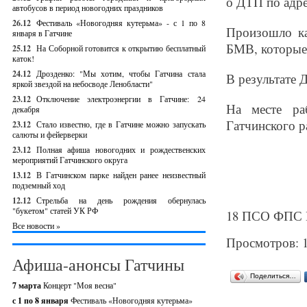
о ДТП по адре
автобусов в период новогодних праздников
26.12
Фестиваль «Новогодняя кутерьма» - с 1 по 8
Произошло ка
января в Гатчине
БМВ, которые 
25.12
На Соборной готовится к открытию бесплатный
каток!
24.12
Дрозденко: "Мы хотим, чтобы Гатчина стала
В результате
яркой звездой на небосводе Ленобласти"
23.12
Отключение электроэнергии в Гатчине: 24
На месте ра
декабря
Гатчинского р
23.12
Стало известно, где в Гатчине можно запускать
салюты и фейерверки
23.12
Полная афиша новогодних и рождественских
мероприятий Гатчинского округа
13.12
В Гатчинском парке найден ранее неизвестный
подземный ход
12.12
Стрельба на день рождения обернулась
"букетом" статей УК РФ
18 ПСО ФПС Г
Все новости »
Просмотров: 
Афиша-анонсы Гатчины
Поделиться…
7 марта
Концерт "Моя весна"
с 1 по 8 января
Фестиваль «Новогодняя кутерьма»