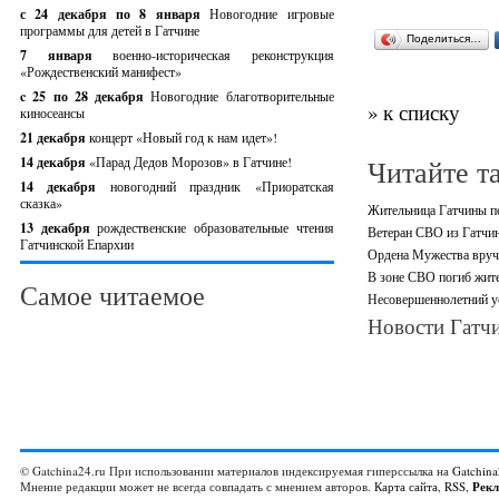
с 24 декабря по 8 января
Новогодние игровые
программы для детей в Гатчине
Поделиться…
7 января
военно-историческая реконструкция
«Рождественский манифест»
c 25 по 28 декабря
Новогодние благотворительные
» к списку
киносеансы
21 декабря
концерт «Новый год к нам идет»!
Читайте т
14 декабря
«Парад Дедов Морозов» в Гатчине!
14 декабря
новогодний праздник «Приоратская
сказка»
Жительница Гатчины по
13 декабря
рождественские образовательные чтения
Ветеран СВО из Гатчин
Гатчинской Епархии
Ордена Мужества вруч
В зоне СВО погиб жит
Самое читаемое
Несовершеннолетний ус
Новости Гатчи
© Gatchina24.ru При использовании материалов индексируемая гиперссылка на
Gatchina
Мнение редакции может не всегда совпадать с мнением авторов.
Карта сайта
,
RSS
,
Рек