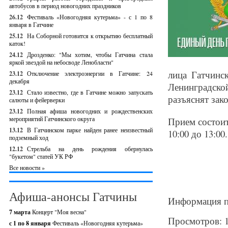
автобусов в период новогодних праздников
26.12
Фестиваль «Новогодняя кутерьма» - с 1 по 8
января в Гатчине
25.12
На Соборной готовится к открытию бесплатный
каток!
24.12
Дрозденко: "Мы хотим, чтобы Гатчина стала
яркой звездой на небосводе Ленобласти"
лица Гатчинс
23.12
Отключение электроэнергии в Гатчине: 24
декабря
Ленинградско
23.12
Стало известно, где в Гатчине можно запускать
разъяснят зак
салюты и фейерверки
23.12
Полная афиша новогодних и рождественских
мероприятий Гатчинского округа
Прием состоит
13.12
В Гатчинском парке найден ранее неизвестный
10:00 до 13:00.
подземный ход
12.12
Стрельба на день рождения обернулась
"букетом" статей УК РФ
Все новости »
Афиша-анонсы Гатчины
Информация п
7 марта
Концерт "Моя весна"
Просмотров: 
с 1 по 8 января
Фестиваль «Новогодняя кутерьма»