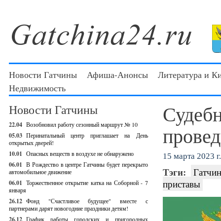
Новости Гатчины
Афиша-Анонсы
Литература и К
Недвижимость
Судеб
Новости Гатчины
22.04
Возобновил работу сезонный маршрут № 10
провед
05.03
Перинатальный центр приглашает на День
открытых дверей!
10.01
Опасных веществ в воздухе не обнаружено
15 марта 2023 г.
06.01
В Рождество в центре Гатчины будет перекрыто
Тэги:
Гатчин
автомобильное движение
приставы
06.01
Торжественное открытие катка на Соборной - 7
января
26.12
Фонд "Счастливое будущее" вместе с
партнерами дарят новогодние праздники детям!
26.12
График работы городских и пригородных