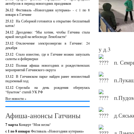
автобусов в период новогодних праздников
26.12
Фестиваль «Новогодняя кутерьма» - с 1 по 8
января в Гатчине
25.12
На Соборной готовится к открытию бесплатный
каток!
24.12
Дрозденко: "Мы хотим, чтобы Гатчина стала
яркой звездой на небосводе Ленобласти"
23.12
Отключение электроэнергии в Гатчине: 24
декабря
у д.3
23.12
Стало известно, где в Гатчине можно запускать
салюты и фейерверки
п. Семр
23.12
Полная афиша новогодних и рождественских
мероприятий Гатчинского округа
13.12
В Гатчинском парке найден ранее неизвестный
п.Лукаш
подземный ход
12.12
Стрельба на день рождения обернулась
"букетом" статей УК РФ
п.Пудом
Все новости »
Афиша-анонсы Гатчины
д.Сяське
7 марта
Концерт "Моя весна"
с 1 по 8 января
Фестиваль «Новогодняя кутерьма»
д.Лампо