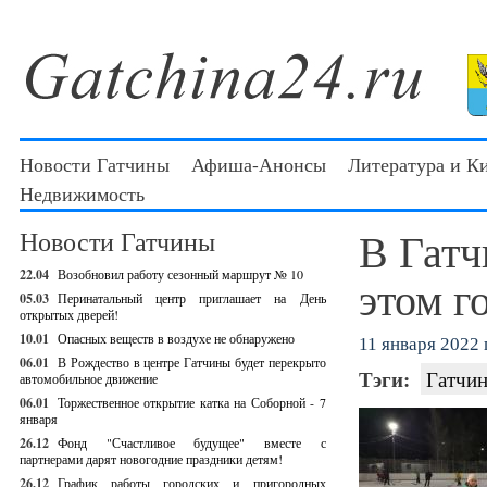
Новости Гатчины
Афиша-Анонсы
Литература и К
Недвижимость
В Гатч
Новости Гатчины
22.04
Возобновил работу сезонный маршрут № 10
этом г
05.03
Перинатальный центр приглашает на День
открытых дверей!
10.01
Опасных веществ в воздухе не обнаружено
11 января 2022 г
06.01
В Рождество в центре Гатчины будет перекрыто
Тэги:
Гатчин
автомобильное движение
06.01
Торжественное открытие катка на Соборной - 7
января
26.12
Фонд "Счастливое будущее" вместе с
партнерами дарят новогодние праздники детям!
26.12
График работы городских и пригородных