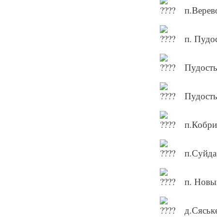
п.Верев
п. Пудо
Пудость
Пудость
п.Кобри
п.Суйда
п. Новы
д.Сяське