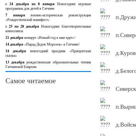
с 24 декабря по 8 января
Новогодние игровые
программы для детей в Гатчине
7 января
военно-историческая реконструкция
п.Дружн
«Рождественский манифест»
c 25 по 28 декабря
Новогодние благотворительные
киносеансы
п.Сивер
21 декабря
концерт «Новый год к нам идет»!
14 декабря
«Парад Дедов Морозов» в Гатчине!
14 декабря
новогодний праздник «Приоратская
д.Куров
сказка»
13 декабря
рождественские образовательные чтения
Гатчинской Епархии
д.Белог
Самое читаемое
Сиверск
п.Выриц
д.Войск