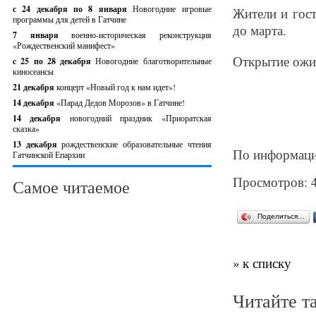
с 24 декабря по 8 января
Новогодние игровые
Жители и гост
программы для детей в Гатчине
до марта.
7 января
военно-историческая реконструкция
«Рождественский манифест»
Открытие ожид
c 25 по 28 декабря
Новогодние благотворительные
киносеансы
21 декабря
концерт «Новый год к нам идет»!
14 декабря
«Парад Дедов Морозов» в Гатчине!
14 декабря
новогодний праздник «Приоратская
сказка»
13 декабря
рождественские образовательные чтения
По информаци
Гатчинской Епархии
Просмотров: 
Самое читаемое
Поделиться…
» к списку
Читайте т