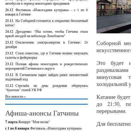
автобусов в период новогодних праздников
26.12
Фестиваль «Новогодняя кутерьма» - с 1 по 8
января в Гатчине
25.12
На Соборной готовится к открытию бесплатный
каток!
24.12
Дрозденко: "Мы хотим, чтобы Гатчина стала
яркой звездой на небосводе Ленобласти"
Соборной ме
23.12
Отключение электроэнергии в Гатчине: 24
декабря
искусственног
23.12
Стало известно, где в Гатчине можно запускать
салюты и фейерверки
Это будет н
23.12
Полная афиша новогодних и рождественских
мероприятий Гатчинского округа
раздевалкам
13.12
В Гатчинском парке найден ранее неизвестный
минусовая т
подземный ход
холодильной у
12.12
Стрельба на день рождения обернулась
"букетом" статей УК РФ
Катание будет
Все новости »
до 21:30, п
перерывами.
Афиша-анонсы Гатчины
7 марта
Концерт "Моя весна"
Для бесплатно
с 1 по 8 января
Фестиваль «Новогодняя кутерьма»