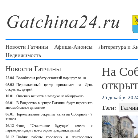
Новости Гатчины
Афиша-Анонсы
Литература и К
Недвижимость
На Соб
Новости Гатчины
22.04
Возобновил работу сезонный маршрут № 10
открыт
05.03
Перинатальный центр приглашает на День
открытых дверей!
10.01
Опасных веществ в воздухе не обнаружено
25 декабря 2024
06.01
В Рождество в центре Гатчины будет перекрыто
Тэги:
Гатчин
автомобильное движение
06.01
Торжественное открытие катка на Соборной - 7
января
26.12
Фонд "Счастливое будущее" вместе с
партнерами дарят новогодние праздники детям!
26.12
График работы городских и пригородных