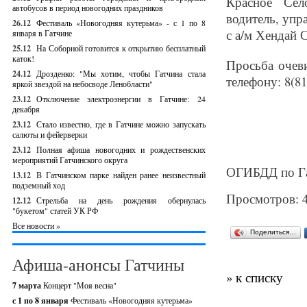
Красное Сел
автобусов в период новогодних праздников
водитель, упр
26.12
Фестиваль «Новогодняя кутерьма» - с 1 по 8
с а/м Хендай 
января в Гатчине
25.12
На Соборной готовится к открытию бесплатный
каток!
Просьба очев
24.12
Дрозденко: "Мы хотим, чтобы Гатчина стала
телефону: 8(81
яркой звездой на небосводе Ленобласти"
23.12
Отключение электроэнергии в Гатчине: 24
декабря
23.12
Стало известно, где в Гатчине можно запускать
салюты и фейерверки
23.12
Полная афиша новогодних и рождественских
мероприятий Гатчинского округа
ОГИБДД по Га
13.12
В Гатчинском парке найден ранее неизвестный
подземный ход
Просмотров: 
12.12
Стрельба на день рождения обернулась
"букетом" статей УК РФ
Все новости »
Поделиться…
Афиша-анонсы Гатчины
» к списку
7 марта
Концерт "Моя весна"
с 1 по 8 января
Фестиваль «Новогодняя кутерьма»