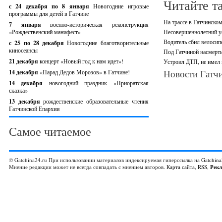
Читайте т
с 24 декабря по 8 января
Новогодние игровые
программы для детей в Гатчине
На трассе в Гатчинско
7 января
военно-историческая реконструкция
«Рождественский манифест»
Несовершеннолетний ус
Водитель сбил велосип
c 25 по 28 декабря
Новогодние благотворительные
киносеансы
Под Гатчиной насмерть
21 декабря
концерт «Новый год к нам идет»!
Устроил ДТП, не имел 
Новости Гатчи
14 декабря
«Парад Дедов Морозов» в Гатчине!
14 декабря
новогодний праздник «Приоратская
сказка»
13 декабря
рождественские образовательные чтения
Гатчинской Епархии
Самое читаемое
© Gatchina24.ru При использовании материалов индексируемая гиперссылка на
Gatchina
Мнение редакции может не всегда совпадать с мнением авторов.
Карта сайта
,
RSS
,
Рек