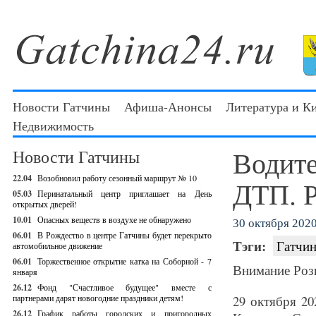
Новости Гатчины
Афиша-Анонсы
Литература и К
Недвижимость
Водите
Новости Гатчины
22.04
Возобновил работу сезонный маршрут № 10
ДТП. 
05.03
Перинатальный центр приглашает на День
открытых дверей!
10.01
Опасных веществ в воздухе не обнаружено
30 октября 2020 
06.01
В Рождество в центре Гатчины будет перекрыто
Тэги:
Гатчин
автомобильное движение
06.01
Торжественное открытие катка на Соборной - 7
Внимание Роз
января
26.12
Фонд "Счастливое будущее" вместе с
партнерами дарят новогодние праздники детям!
29 октября 20
26.12
График работы городских и пригородных