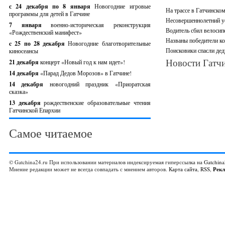
с 24 декабря по 8 января
Новогодние игровые
На трассе в Гатчинско
программы для детей в Гатчине
Несовершеннолетний ус
7 января
военно-историческая реконструкция
Водитель сбил велосип
«Рождественский манифест»
Названы победители ко
c 25 по 28 декабря
Новогодние благотворительные
Поисковики спасли дед
киносеансы
Новости Гатчи
21 декабря
концерт «Новый год к нам идет»!
14 декабря
«Парад Дедов Морозов» в Гатчине!
14 декабря
новогодний праздник «Приоратская
сказка»
13 декабря
рождественские образовательные чтения
Гатчинской Епархии
Самое читаемое
© Gatchina24.ru При использовании материалов индексируемая гиперссылка на
Gatchina
Мнение редакции может не всегда совпадать с мнением авторов.
Карта сайта
,
RSS
,
Рек