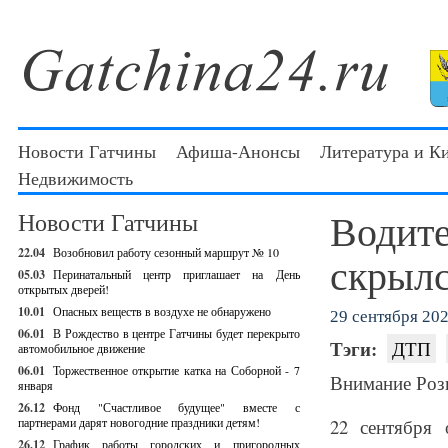
Новости Гатчины
Афиша-Анонсы
Литература и К
Недвижимость
Водите
Новости Гатчины
22.04
Возобновил работу сезонный маршрут № 10
скрылс
05.03
Перинатальный центр приглашает на День
открытых дверей!
10.01
Опасных веществ в воздухе не обнаружено
29 сентября 202
06.01
В Рождество в центре Гатчины будет перекрыто
Тэги:
ДТП
автомобильное движение
06.01
Торжественное открытие катка на Соборной - 7
Внимание Роз
января
26.12
Фонд "Счастливое будущее" вместе с
партнерами дарят новогодние праздники детям!
22 сентября
26.12
График работы городских и пригородных