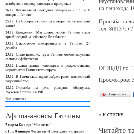
неустановленн
автобусов в период новогодних праздников
на пешехода 1
26.12
Фестиваль «Новогодняя кутерьма» - с 1 по 8
января в Гатчине
Просьба очев
25.12
На Соборной готовится к открытию бесплатный
каток!
тел: 8(81371) 7
24.12
Дрозденко: "Мы хотим, чтобы Гатчина стала
яркой звездой на небосводе Ленобласти"
23.12
Отключение электроэнергии в Гатчине: 24
декабря
23.12
Стало известно, где в Гатчине можно запускать
салюты и фейерверки
23.12
Полная афиша новогодних и рождественских
ОГИБДД по Га
мероприятий Гатчинского округа
13.12
В Гатчинском парке найден ранее неизвестный
Просмотров: 
подземный ход
12.12
Стрельба на день рождения обернулась
"букетом" статей УК РФ
Поделиться…
Все новости »
» к списку
Афиша-анонсы Гатчины
7 марта
Концерт "Моя весна"
Читайте т
с 1 по 8 января
Фестиваль «Новогодняя кутерьма»