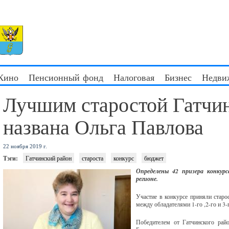
 Кино
Пенсионный фонд
Налоговая
Бизнес
Недви
Лучшим старостой Гатчин
названа Ольга Павлова
22 ноября 2019 г.
Тэги:
Гатчинский район
староста
конкурс
бюджет
Определены 42 призера конкурс
регионе.
Участие в конкурсе приняли старо
между обладателями 1-го ,2-го и 3-
Победителем от Гатчинского ра