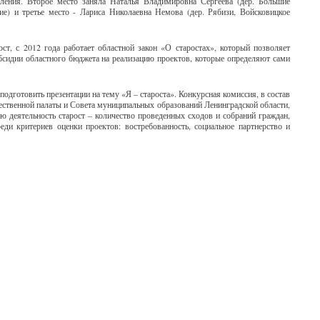
еления. Второе место заняла Наталья Владимировна Сергеева (дер. Большие
ие) и третье место - Лариса Николаевна Немова (дер. Рябизи, Войсковицкое
ост, с 2012 года работает областной закон «О старостах», который позволяет
сидии областного бюджета на реализацию проектов, которые определяют сами
одготовить презентации на тему «Я – староста». Конкурсная комиссия, в состав
ественной палаты и Совета муниципальных образований Ленинградской области,
ю деятельность старост – количество проведенных сходов и собраний граждан,
ди критериев оценки проектов: востребованность, социальное партнерство и