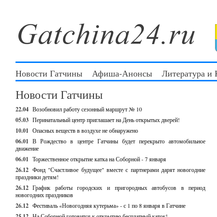
Новости Гатчины
Афиша-Анонсы
Литература и
Новости Гатчины
22.04
Возобновил работу сезонный маршрут № 10
05.03
Перинатальный центр приглашает на День открытых дверей!
10.01
Опасных веществ в воздухе не обнаружено
06.01
В Рождество в центре Гатчины будет перекрыто автомобильное
движение
06.01
Торжественное открытие катка на Соборной - 7 января
26.12
Фонд "Счастливое будущее" вместе с партнерами дарят новогодние
праздники детям!
26.12
График работы городских и пригородных автобусов в период
новогодних праздников
26.12
Фестиваль «Новогодняя кутерьма» - с 1 по 8 января в Гатчине
25.12
На Соборной готовится к открытию бесплатный каток!