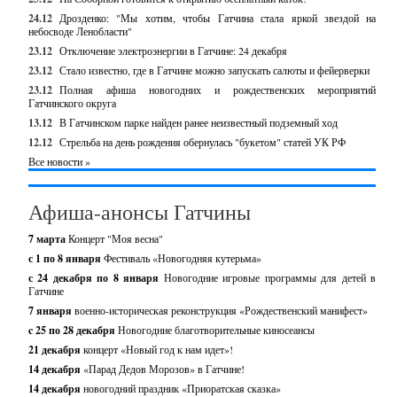
24.12
Дрозденко: "Мы хотим, чтобы Гатчина стала яркой звездой на
небосводе Ленобласти"
23.12
Отключение электроэнергии в Гатчине: 24 декабря
23.12
Стало известно, где в Гатчине можно запускать салюты и фейерверки
23.12
Полная афиша новогодних и рождественских мероприятий
Гатчинского округа
13.12
В Гатчинском парке найден ранее неизвестный подземный ход
12.12
Стрельба на день рождения обернулась "букетом" статей УК РФ
Все новости »
Афиша-анонсы Гатчины
7 марта
Концерт "Моя весна"
с 1 по 8 января
Фестиваль «Новогодняя кутерьма»
с 24 декабря по 8 января
Новогодние игровые программы для детей в
Гатчине
7 января
военно-историческая реконструкция «Рождественский манифест»
c 25 по 28 декабря
Новогодние благотворительные киносеансы
21 декабря
концерт «Новый год к нам идет»!
14 декабря
«Парад Дедов Морозов» в Гатчине!
14 декабря
новогодний праздник «Приоратская сказка»