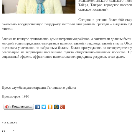
Большеколпанского сельского пос
Тайцы, Таицкое городское поселен
сельское поселение).
Сегодня в регионе более 600 стар
оказывать государственную поддержку местным инициативам граждан – выделять суб
жители.
Заявки на конкурс принимались администрациями районов, а соискатели должны были п
которой вошли представители органов исполнительной и законодательной власти, Общ
оценивала участников по набранным баллам. Баллы присуждались за непосредственну
реализацию на территории населенного пункта общественно-значимых проектов. Сре
социальный эффект, эффективное использование природных ресурсов, и так далее.
Пресс-служба администрации Гатчинского района
Просмотров: 1910
Поделиться…
» к списку