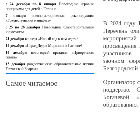
с 24 декабря по 8 января
Новогодние игровые
программы для детей в Гатчине
7 января
военно-историческая реконструкция
«Рождественский манифест»
В 2024 году 
c 25 по 28 декабря
Новогодние благотворительные
Перечень оли
киносеансы
мероприятий 
21 декабря
концерт «Новый год к нам идет»!
просвещения 
14 декабря
«Парад Дедов Морозов» в Гатчине!
участников —
14 декабря
новогодний праздник «Приоратская
сказка»
заочном фор
13 декабря
рождественские образовательные чтения
Белгородской 
Гатчинской Епархии
Самое читаемое
Организатор 
поддержке С
Богачевой «
образованию.