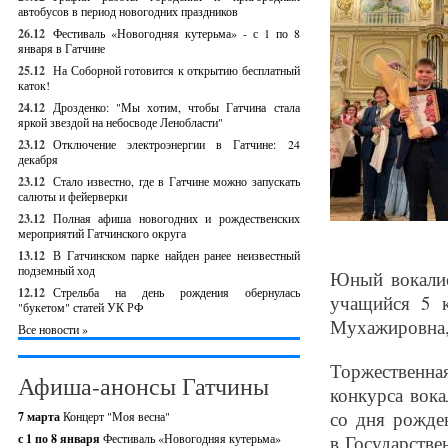
автобусов в период новогодних праздников
26.12
Фестиваль «Новогодняя кутерьма» - с 1 по 8
января в Гатчине
25.12
На Соборной готовится к открытию бесплатный
каток!
24.12
Дрозденко: "Мы хотим, чтобы Гатчина стала
яркой звездой на небосводе Ленобласти"
23.12
Отключение электроэнергии в Гатчине: 24
декабря
23.12
Стало известно, где в Гатчине можно запускать
салюты и фейерверки
23.12
Полная афиша новогодних и рождественских
мероприятий Гатчинского округа
13.12
В Гатчинском парке найден ранее неизвестный
подземный ход
Юный вокалис
12.12
Стрельба на день рождения обернулась
учащийся 5 к
"букетом" статей УК РФ
Мухажировна, 
Все новости »
Торжественна
Афиша-анонсы Гатчины
конкурса вок
со дня рожде
7 марта
Концерт "Моя весна"
с 1 по 8 января
Фестиваль «Новогодняя кутерьма»
в Государстве