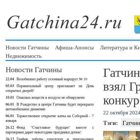
Новости Гатчины
Афиша-Анонсы
Литература и К
Недвижимость
Гатчин
Новости Гатчины
22.04
Возобновил работу сезонный маршрут № 10
взял Г
05.03
Перинатальный центр приглашает на День
открытых дверей!
конкур
10.01
Опасных веществ в воздухе не обнаружено
06.01
В Рождество в центре Гатчины будет перекрыто
автомобильное движение
22 октября 2024 
06.01
Торжественное открытие катка на Соборной - 7
января
Тэги:
Гатчин
26.12
Фонд "Счастливое будущее" вместе с
партнерами дарят новогодние праздники детям!
26.12
График работы городских и пригородных