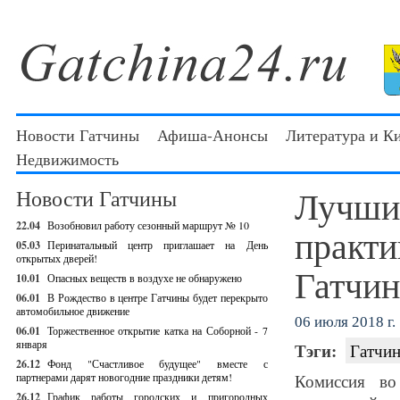
Новости Гатчины
Афиша-Анонсы
Литература и К
Недвижимость
Лучши
Новости Гатчины
22.04
Возобновил работу сезонный маршрут № 10
практи
05.03
Перинатальный центр приглашает на День
открытых дверей!
Гатчин
10.01
Опасных веществ в воздухе не обнаружено
06.01
В Рождество в центре Гатчины будет перекрыто
автомобильное движение
06 июля 2018 г.
06.01
Торжественное открытие катка на Соборной - 7
января
Тэги:
Гатчин
26.12
Фонд "Счастливое будущее" вместе с
партнерами дарят новогодние праздники детям!
Комиссия во
26.12
График работы городских и пригородных