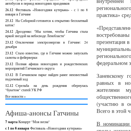
внутренней 
автобусов в период новогодних праздников
региональног
26.12
Фестиваль «Новогодняя кутерьма» - с 1 по 8
практика» сре
января в Гатчине
25.12
На Соборной готовится к открытию бесплатный
каток!
«Представлен
24.12
Дрозденко: "Мы хотим, чтобы Гатчина стала
востребован
яркой звездой на небосводе Ленобласти"
презентация в
23.12
Отключение электроэнергии в Гатчине: 24
декабря
муниципальн
23.12
Стало известно, где в Гатчине можно запускать
регионально
салюты и фейерверки
федеральном э
23.12
Полная афиша новогодних и рождественских
мероприятий Гатчинского округа
Заневскому г
13.12
В Гатчинском парке найден ранее неизвестный
подземный ход
равных в но
12.12
Стрельба на день рождения обернулась
жителями му
"букетом" статей УК РФ
общественног
Все новости »
(участию в о
Всего в этой ч
Афиша-анонсы Гатчины
7 марта
Концерт "Моя весна"
В номинации 
с 1 по 8 января
Фестиваль «Новогодняя кутерьма»
среды жизнед