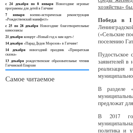
с 24 декабря по 8 января
Новогодние игровые
хозяйства» бы
программы для детей в Гатчине
7 января
военно-историческая реконструкция
Победа в I
«Рождественский манифест»
c 25 по 28 декабря
Новогодние благотворительные
Ленинградско
киносеансы
(«Сельские по
21 декабря
концерт «Новый год к нам идет»!
поселению Гат
14 декабря
«Парад Дедов Морозов» в Гатчине!
14 декабря
новогодний праздник «Приоратская
Пудостьское 
сказка»
заявителей в
13 декабря
рождественские образовательные чтения
Гатчинской Епархии
реализация 
муниципально
Самое читаемое
В разделе «
муниципальны
предложат для
В 2017 год
муниципальна
политика и 