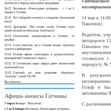
Гатчинског
автобусов в период новогодних праздников
несовершенн
26.12
Фестиваль «Новогодняя кутерьма» - с 1 по 8
января в Гатчине
14 мая в 14.0
25.12
На Соборной готовится к открытию бесплатный
каток!
Павловск).
24.12
Дрозденко: "Мы хотим, чтобы Гатчина стала
яркой звездой на небосводе Ленобласти"
Водитель, упр
23.12
Отключение электроэнергии в Гатчине: 24
автодороги С
декабря
23.12
Стало известно, где в Гатчине можно запускать
Павловск (по 
салюты и фейерверки
неустановле
23.12
Полная афиша новогодних и рождественских
столкнулся 
мероприятий Гатчинского округа
маршруту № 52
13.12
В Гатчинском парке найден ранее неизвестный
подземный ход
12.12
Стрельба на день рождения обернулась
В результат
"букетом" статей УК РФ
несовершенно
Все новости »
Гольф и был
автомашины Фо
Афиша-анонсы Гатчины
С различными
7 марта
Концерт "Моя весна"
с 1 по 8 января
Фестиваль «Новогодняя кутерьма»