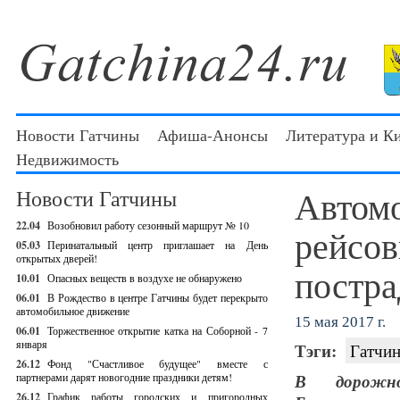
Новости Гатчины
Афиша-Анонсы
Литература и К
Недвижимость
Автомо
Новости Гатчины
22.04
Возобновил работу сезонный маршрут № 10
рейсов
05.03
Перинатальный центр приглашает на День
открытых дверей!
постр
10.01
Опасных веществ в воздухе не обнаружено
06.01
В Рождество в центре Гатчины будет перекрыто
автомобильное движение
15 мая 2017 г.
06.01
Торжественное открытие катка на Соборной - 7
января
Тэги:
Гатчин
26.12
Фонд "Счастливое будущее" вместе с
партнерами дарят новогодние праздники детям!
В дорожно
26.12
График работы городских и пригородных