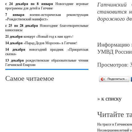
Гатчинский 
с 24 декабря по 8 января
Новогодние игровые
программы для детей в Гатчине
становится н
7 января
военно-историческая реконструкция
дорожного дв
«Рождественский манифест»
c 25 по 28 декабря
Новогодние благотворительные
киносеансы
21 декабря
концерт «Новый год к нам идет»!
14 декабря
«Парад Дедов Морозов» в Гатчине!
Информацию 
14 декабря
новогодний праздник «Приоратская
УМВД России 
сказка»
13 декабря
рождественские образовательные чтения
Просмотров: 
Гатчинской Епархии
Самое читаемое
Поделиться…
» к списку
Читайте т
На трассе в Гатчинско
Несовершеннолетний ус