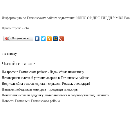
Информацию по Гатчинскому району подготовил: ИДПС ОР ДПС ГИБДД УМВД России
Просмотров: 2834
Поделиться…
» к списку
Читайте также
На трассе в Гатчинском районе «Лада» сбила школьницу
Несовершеннолетний устроил аварию в Гатчинском районе
Водитель сбил велосипедиста и скрылся. Розыск очевидцев!
Названы победители конкурса - продавцы и кассиры
Поисковики спасли дедушку, потерявшегося в садоводстве под Гатчиной
Новости Гатчины и Гатчинского района