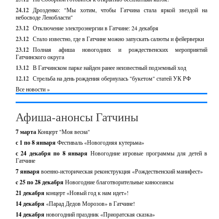
24.12
Дрозденко: "Мы хотим, чтобы Гатчина стала яркой звездой на
небосводе Ленобласти"
23.12
Отключение электроэнергии в Гатчине: 24 декабря
23.12
Стало известно, где в Гатчине можно запускать салюты и фейерверки
23.12
Полная афиша новогодних и рождественских мероприятий
Гатчинского округа
13.12
В Гатчинском парке найден ранее неизвестный подземный ход
12.12
Стрельба на день рождения обернулась "букетом" статей УК РФ
Все новости »
Афиша-анонсы Гатчины
7 марта
Концерт "Моя весна"
с 1 по 8 января
Фестиваль «Новогодняя кутерьма»
с 24 декабря по 8 января
Новогодние игровые программы для детей в
Гатчине
7 января
военно-историческая реконструкция «Рождественский манифест»
c 25 по 28 декабря
Новогодние благотворительные киносеансы
21 декабря
концерт «Новый год к нам идет»!
14 декабря
«Парад Дедов Морозов» в Гатчине!
14 декабря
новогодний праздник «Приоратская сказка»