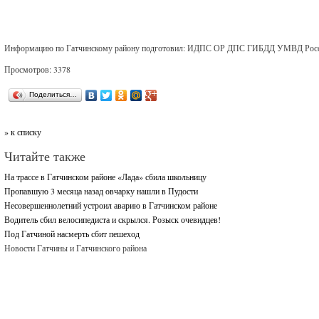
Информацию по Гатчинскому району подготовил: ИДПС ОР ДПС ГИБДД УМВД России
Просмотров: 3378
Поделиться…
» к списку
Читайте также
На трассе в Гатчинском районе «Лада» сбила школьницу
Пропавшую 3 месяца назад овчарку нашли в Пудости
Несовершеннолетний устроил аварию в Гатчинском районе
Водитель сбил велосипедиста и скрылся. Розыск очевидцев!
Под Гатчиной насмерть сбит пешеход
Новости Гатчины и Гатчинского района