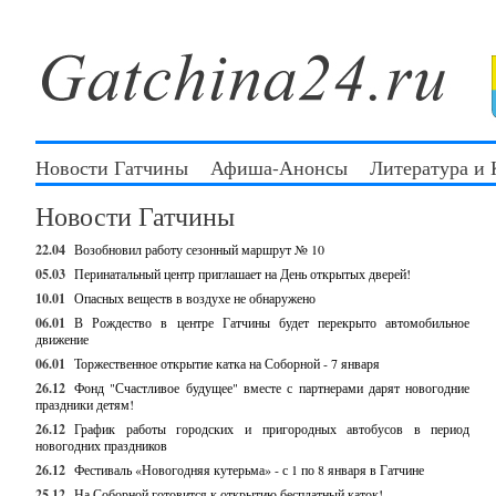
Новости Гатчины
Афиша-Анонсы
Литература и
Новости Гатчины
22.04
Возобновил работу сезонный маршрут № 10
05.03
Перинатальный центр приглашает на День открытых дверей!
10.01
Опасных веществ в воздухе не обнаружено
06.01
В Рождество в центре Гатчины будет перекрыто автомобильное
движение
06.01
Торжественное открытие катка на Соборной - 7 января
26.12
Фонд "Счастливое будущее" вместе с партнерами дарят новогодние
праздники детям!
26.12
График работы городских и пригородных автобусов в период
новогодних праздников
26.12
Фестиваль «Новогодняя кутерьма» - с 1 по 8 января в Гатчине
25.12
На Соборной готовится к открытию бесплатный каток!