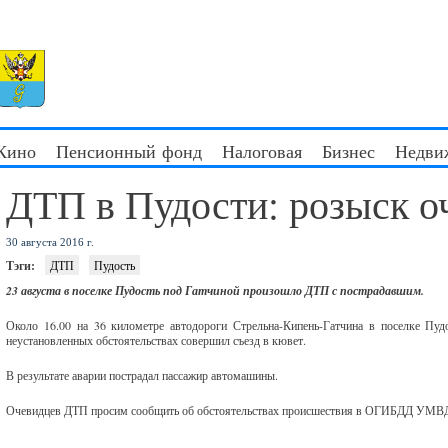
 Кино
Пенсионный фонд
Налоговая
Бизнес
Недви
ДТП в Пудости: розыск о
30 августа 2016 г.
Тэги:
ДТП
Пудость
23 августа в поселке Пудость под Гатчиной произошло ДТП с пострадавшим.
Около 16.00 на 36 километре автодороги Стрельна-Кипень-Гатчина в поселке Пуд
неустановленных обстоятельствах совершил съезд в кювет.
В результате аварии пострадал пассажир автомашины.
Очевидцев ДТП просим сообщить об обстоятельствах происшествия в ОГИБДД УМВД по 