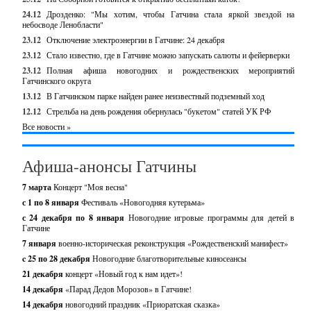
24.12
Дрозденко: "Мы хотим, чтобы Гатчина стала яркой звездой на
небосводе Ленобласти"
23.12
Отключение электроэнергии в Гатчине: 24 декабря
23.12
Стало известно, где в Гатчине можно запускать салюты и фейерверки
23.12
Полная афиша новогодних и рождественских мероприятий
Гатчинского округа
13.12
В Гатчинском парке найден ранее неизвестный подземный ход
12.12
Стрельба на день рождения обернулась "букетом" статей УК РФ
Все новости »
Афиша-анонсы Гатчины
7 марта
Концерт "Моя весна"
с 1 по 8 января
Фестиваль «Новогодняя кутерьма»
с 24 декабря по 8 января
Новогодние игровые программы для детей в
Гатчине
7 января
военно-историческая реконструкция «Рождественский манифест»
c 25 по 28 декабря
Новогодние благотворительные киносеансы
21 декабря
концерт «Новый год к нам идет»!
14 декабря
«Парад Дедов Морозов» в Гатчине!
14 декабря
новогодний праздник «Приоратская сказка»