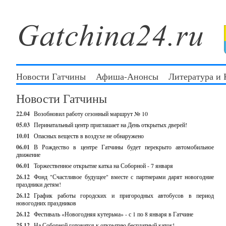
Новости Гатчины
Афиша-Анонсы
Литература и
Новости Гатчины
22.04
Возобновил работу сезонный маршрут № 10
05.03
Перинатальный центр приглашает на День открытых дверей!
10.01
Опасных веществ в воздухе не обнаружено
06.01
В Рождество в центре Гатчины будет перекрыто автомобильное
движение
06.01
Торжественное открытие катка на Соборной - 7 января
26.12
Фонд "Счастливое будущее" вместе с партнерами дарят новогодние
праздники детям!
26.12
График работы городских и пригородных автобусов в период
новогодних праздников
26.12
Фестиваль «Новогодняя кутерьма» - с 1 по 8 января в Гатчине
25.12
На Соборной готовится к открытию бесплатный каток!