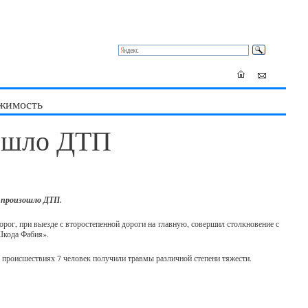
жимость
зошло ДТП
а произошло ДТП.
рог, при выезде с второстепенной дороги на главную, совершил столкновение с
Шкода Фабия».
х происшествиях 7 человек получили травмы различной степени тяжести.