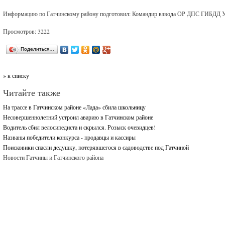
Информацию по Гатчинскому району подготовил: Командир взвода ОР ДПС ГИБДД У
Просмотров: 3222
Поделиться…
» к списку
Читайте также
На трассе в Гатчинском районе «Лада» сбила школьницу
Несовершеннолетний устроил аварию в Гатчинском районе
Водитель сбил велосипедиста и скрылся. Розыск очевидцев!
Названы победители конкурса - продавцы и кассиры
Поисковики спасли дедушку, потерявшегося в садоводстве под Гатчиной
Новости Гатчины и Гатчинского района