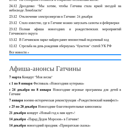
24.12
Дрозденко: "Мы хотим, чтобы Гатчина стала яркой звездой на
небосводе Ленобласти"
23.12
Отключение электроэнергии в Гатчине: 24 декабря
23.12
Стало известно, где в Гатчине можно запускать салюты и фейерверки
23.12
Полная афиша новогодних и рождественских мероприятий
Гатчинского округа
13.12
В Гатчинском парке найден ранее неизвестный подземный ход
12.12
Стрельба на день рождения обернулась "букетом" статей УК РФ
Все новости »
Афиша-анонсы Гатчины
7 марта
Концерт "Моя весна"
с 1 по 8 января
Фестиваль «Новогодняя кутерьма»
с 24 декабря по 8 января
Новогодние игровые программы для детей в
Гатчине
7 января
военно-историческая реконструкция «Рождественский манифест»
c 25 по 28 декабря
Новогодние благотворительные киносеансы
21 декабря
концерт «Новый год к нам идет»!
14 декабря
«Парад Дедов Морозов» в Гатчине!
14 декабря
новогодний праздник «Приоратская сказка»