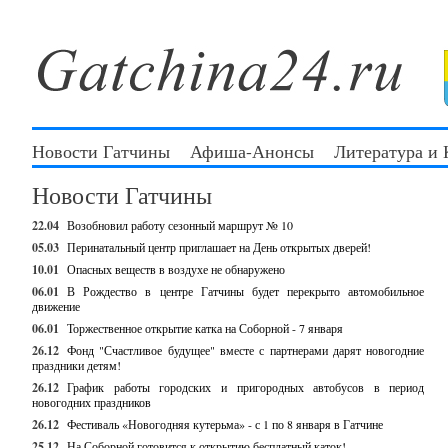
Новости Гатчины
Афиша-Анонсы
Литература и
Новости Гатчины
22.04
Возобновил работу сезонный маршрут № 10
05.03
Перинатальный центр приглашает на День открытых дверей!
10.01
Опасных веществ в воздухе не обнаружено
06.01
В Рождество в центре Гатчины будет перекрыто автомобильное
движение
06.01
Торжественное открытие катка на Соборной - 7 января
26.12
Фонд "Счастливое будущее" вместе с партнерами дарят новогодние
праздники детям!
26.12
График работы городских и пригородных автобусов в период
новогодних праздников
26.12
Фестиваль «Новогодняя кутерьма» - с 1 по 8 января в Гатчине
25.12
На Соборной готовится к открытию бесплатный каток!