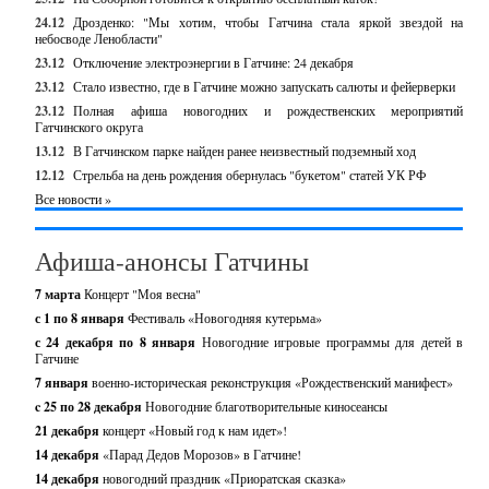
24.12
Дрозденко: "Мы хотим, чтобы Гатчина стала яркой звездой на
небосводе Ленобласти"
23.12
Отключение электроэнергии в Гатчине: 24 декабря
23.12
Стало известно, где в Гатчине можно запускать салюты и фейерверки
23.12
Полная афиша новогодних и рождественских мероприятий
Гатчинского округа
13.12
В Гатчинском парке найден ранее неизвестный подземный ход
12.12
Стрельба на день рождения обернулась "букетом" статей УК РФ
Все новости »
Афиша-анонсы Гатчины
7 марта
Концерт "Моя весна"
с 1 по 8 января
Фестиваль «Новогодняя кутерьма»
с 24 декабря по 8 января
Новогодние игровые программы для детей в
Гатчине
7 января
военно-историческая реконструкция «Рождественский манифест»
c 25 по 28 декабря
Новогодние благотворительные киносеансы
21 декабря
концерт «Новый год к нам идет»!
14 декабря
«Парад Дедов Морозов» в Гатчине!
14 декабря
новогодний праздник «Приоратская сказка»