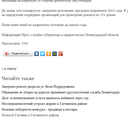
квитанций на капремонт со стороны физических лиц очевидна.
До конца лета планируется завершить исполнение программ капремонта 2014 года. В
на определение подрядных организаций для проведения ремонта по 154 домам.
Начисление пеней по капремонту отложено до нового года.
Информация Пресс-службы губернатора и правительства Ленинградской области
Просмотров: 3343
Поделиться…
» к списку
Читайте также
Завершен ремонт двора на ул. Коли Подрядчикова
Обращения по уборке на дорогах принимает круглосуточная служба Ленавтодора
Долг за коммунальные услуги пришлось выбивать через суд
Несовершеннолетний устроил аварию в Гатчинском районе
Названы победители конкурса - продавцы и кассиры
Новости Гатчины и Гатчинского района