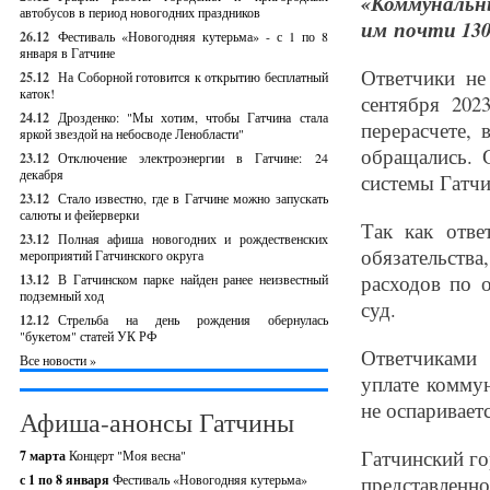
«Коммунальн
автобусов в период новогодних праздников
им почти 130
26.12
Фестиваль «Новогодняя кутерьма» - с 1 по 8
января в Гатчине
Ответчики не
25.12
На Соборной готовится к открытию бесплатный
каток!
сентября 202
24.12
Дрозденко: "Мы хотим, чтобы Гатчина стала
перерасчете, 
яркой звездой на небосводе Ленобласти"
обращались. 
23.12
Отключение электроэнергии в Гатчине: 24
декабря
системы Гатчи
23.12
Стало известно, где в Гатчине можно запускать
салюты и фейерверки
Так как отве
23.12
Полная афиша новогодних и рождественских
обязательств
мероприятий Гатчинского округа
расходов по 
13.12
В Гатчинском парке найден ранее неизвестный
подземный ход
суд.
12.12
Стрельба на день рождения обернулась
"букетом" статей УК РФ
Ответчиками 
Все новости »
уплате комму
не оспаривает
Афиша-анонсы Гатчины
Гатчинский го
7 марта
Концерт "Моя весна"
с 1 по 8 января
Фестиваль «Новогодняя кутерьма»
представленн