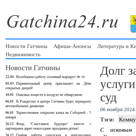
Новости Гатчины
Афиша-Анонсы
Литература и К
Недвижимость
Долг з
Новости Гатчины
22.04
Возобновил работу сезонный маршрут № 10
услуги
05.03
Перинатальный центр приглашает на День
открытых дверей!
суд
10.01
Опасных веществ в воздухе не обнаружено
06.01
В Рождество в центре Гатчины будет перекрыто
автомобильное движение
06 ноября 2024 
06.01
Торжественное открытие катка на Соборной - 7
января
Тэги:
Комму
26.12
Фонд "Счастливое будущее" вместе с
партнерами дарят новогодние праздники детям!
С исковым 
26.12
График работы городских и пригородных