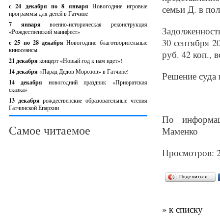
с 24 декабря по 8 января
Новогодние игровые
семьи Д. в по
программы для детей в Гатчине
7 января
военно-историческая реконструкция
Задолженность
«Рождественский манифест»
30 сентября 2
c 25 по 28 декабря
Новогодние благотворительные
киносеансы
руб. 42 коп., в
21 декабря
концерт «Новый год к нам идет»!
14 декабря
«Парад Дедов Морозов» в Гатчине!
Решение суда 
14 декабря
новогодний праздник «Приоратская
сказка»
13 декабря
рождественские образовательные чтения
Гатчинской Епархии
По информац
Самое читаемое
Маменко
Просмотров: 
Поделиться…
» к списку