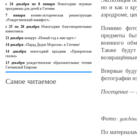
с 24 декабря по 8 января
Новогодние игровые
но и как о к
программы для детей в Гатчине
аэродроме, це
7 января
военно-историческая реконструкция
«Рождественский манифест»
c 25 по 28 декабря
Новогодние благотворительные
Помимо фото
киносеансы
предметы бы
21 декабря
концерт «Новый год к нам идет»!
военного обм
14 декабря
«Парад Дедов Морозов» в Гатчине!
Также будут
14 декабря
новогодний праздник «Приоратская
сказка»
возвращённые 
13 декабря
рождественские образовательные чтения
Гатчинской Епархии
Впервые буду
фотографии из
Самое читаемое
Посещение — п
Фото: gatchina
По материалам 