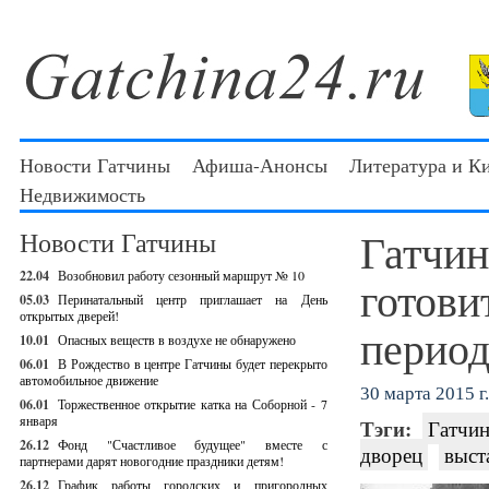
Новости Гатчины
Афиша-Анонсы
Литература и К
Недвижимость
Гатчин
Новости Гатчины
22.04
Возобновил работу сезонный маршрут № 10
готови
05.03
Перинатальный центр приглашает на День
открытых дверей!
период
10.01
Опасных веществ в воздухе не обнаружено
06.01
В Рождество в центре Гатчины будет перекрыто
автомобильное движение
30 марта 2015 г.
06.01
Торжественное открытие катка на Соборной - 7
января
Тэги:
Гатчин
26.12
Фонд "Счастливое будущее" вместе с
дворец
выст
партнерами дарят новогодние праздники детям!
26.12
График работы городских и пригородных