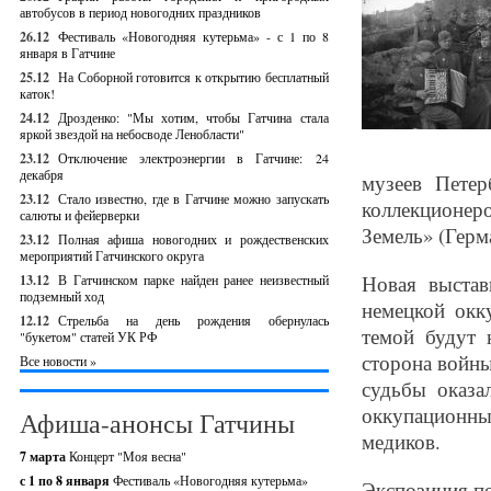
автобусов в период новогодних праздников
26.12
Фестиваль «Новогодняя кутерьма» - с 1 по 8
января в Гатчине
25.12
На Соборной готовится к открытию бесплатный
каток!
24.12
Дрозденко: "Мы хотим, чтобы Гатчина стала
яркой звездой на небосводе Ленобласти"
23.12
Отключение электроэнергии в Гатчине: 24
декабря
музеев Петер
23.12
Стало известно, где в Гатчине можно запускать
коллекционер
салюты и фейерверки
Земель» (Герм
23.12
Полная афиша новогодних и рождественских
мероприятий Гатчинского округа
Новая выстав
13.12
В Гатчинском парке найден ранее неизвестный
подземный ход
немецкой окк
12.12
Стрельба на день рождения обернулась
темой будут 
"букетом" статей УК РФ
сторона войны
Все новости »
судьбы оказа
оккупационн
Афиша-анонсы Гатчины
медиков.
7 марта
Концерт "Моя весна"
с 1 по 8 января
Фестиваль «Новогодняя кутерьма»
Экспозиция по