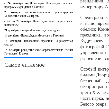
резиденции,
с 24 декабря по 8 января
Новогодние игровые
императору Ал
программы для детей в Гатчине
7 января
военно-историческая реконструкция
«Рождественский манифест»
Среди работ С
c 25 по 28 декабря
Новогодние благотворительные
в наше врем
киносеансы
обелиск Конн
21 декабря
концерт «Новый год к нам идет»!
праздника, в
14 декабря
«Парад Дедов Морозов» в Гатчине!
Кудрявцеву
14 декабря
новогодний праздник «Приоратская
сказка»
фотографий Г
13 декабря
рождественские образовательные чтения
управления н
Гатчинской Епархии
разрешения сн
Самое читаемое
Особый интер
видами Дворцо
бесценный д
беспристраст
трети XIX век
часть парка, 
Белого озера