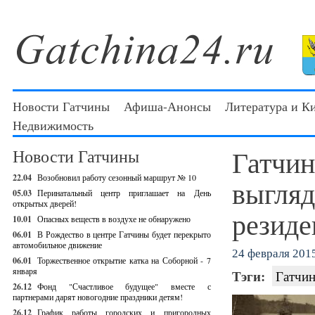
Новости Гатчины
Афиша-Анонсы
Литература и К
Недвижимость
Гатчин
Новости Гатчины
22.04
Возобновил работу сезонный маршрут № 10
выгляд
05.03
Перинатальный центр приглашает на День
открытых дверей!
резиде
10.01
Опасных веществ в воздухе не обнаружено
06.01
В Рождество в центре Гатчины будет перекрыто
автомобильное движение
24 февраля 2015
06.01
Торжественное открытие катка на Соборной - 7
января
Тэги:
Гатчин
26.12
Фонд "Счастливое будущее" вместе с
партнерами дарят новогодние праздники детям!
26.12
График работы городских и пригородных