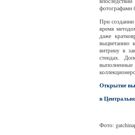
впоследстви
фотографами 
При создании
время методо
даже кратков
выцветанию к
витрину в за
стендах. До
выполненные
коллекционеро
Открытие выс
в Центрально
Фото: gatchinap