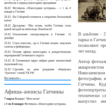
автобусов в период новогодних праздников
26.12
Фестиваль «Новогодняя кутерьма» - с 1 по 8
января в Гатчине
25.12
На Соборной готовится к открытию бесплатный
каток!
24.12
Дрозденко: "Мы хотим, чтобы Гатчина стала
яркой звездой на небосводе Ленобласти"
В альбоме - 2
23.12
Отключение электроэнергии в Гатчине: 24
декабря
парка и Гатчи
23.12
Стало известно, где в Гатчине можно запускать
позволяют пр
салюты и фейерверки
лет назад.
23.12
Полная афиша новогодних и рождественских
мероприятий Гатчинского округа
Автор фотоаль
13.12
В Гатчинском парке найден ранее неизвестный
подземный ход
акварелисто
12.12
Стрельба на день рождения обернулась
Николаевско
"букетом" статей УК РФ
фотографии, и
Все новости »
Гатчины. Куд
фотопортреты
Афиша-анонсы Гатчины
технически с
7 марта
Концерт "Моя весна"
выпустил не
с 1 по 8 января
Фестиваль «Новогодняя кутерьма»