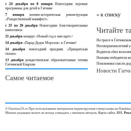
с 24 декабря по 8 января
Новогодние игровые
программы для детей в Гатчине
» к списку
7 января
военно-историческая реконструкция
«Рождественский манифест»
c 25 по 28 декабря
Новогодние благотворительные
Читайте т
киносеансы
21 декабря
концерт «Новый год к нам идет»!
На трассе в Гатчинско
14 декабря
«Парад Дедов Морозов» в Гатчине!
Несовершеннолетний ус
14 декабря
новогодний праздник «Приоратская
Водитель сбил велосип
сказка»
Названы победители ко
13 декабря
рождественские образовательные чтения
Поисковики спасли дед
Гатчинской Епархии
Новости Гатчи
Самое читаемое
© Gatchina24.ru При использовании материалов индексируемая гиперссылка на
Gatchina
Мнение редакции может не всегда совпадать с мнением авторов.
Карта сайта
,
RSS
,
Рек