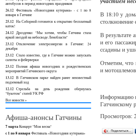
участием не
автобусов в период новогодних праздников
26.12
Фестиваль «Новогодняя кутерьма» - с 1 по 8
В 18:10 у до
января в Гатчине
столкновение 
25.12
На Соборной готовится к открытию бесплатный
каток!
24.12
Дрозденко: "Мы хотим, чтобы Гатчина стала
В результате 
яркой звездой на небосводе Ленобласти"
и его пассажи
23.12
Отключение электроэнергии в Гатчине: 24
ссадины и уш
декабря
23.12
Стало известно, где в Гатчине можно запускать
салюты и фейерверки
Отметим, что 
23.12
Полная афиша новогодних и рождественских
и мотошлемов
мероприятий Гатчинского округа
13.12
В Гатчинском парке найден ранее неизвестный
подземный ход
12.12
Стрельба на день рождения обернулась
"букетом" статей УК РФ
Информацию 
Все новости »
Гатчинскому 
Просмотров: 
Афиша-анонсы Гатчины
7 марта
Концерт "Моя весна"
Поделиться…
с 1 по 8 января
Фестиваль «Новогодняя кутерьма»