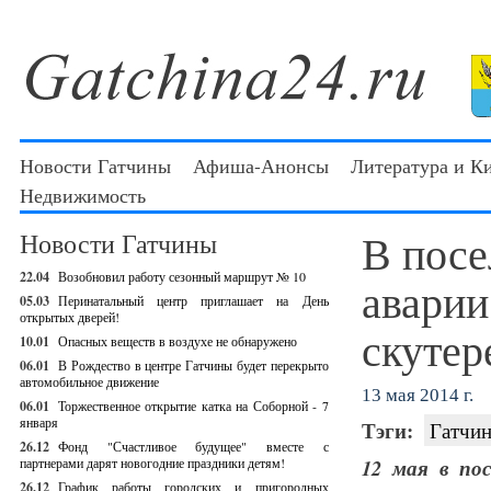
Новости Гатчины
Афиша-Анонсы
Литература и К
Недвижимость
В посе
Новости Гатчины
22.04
Возобновил работу сезонный маршрут № 10
аварии
05.03
Перинатальный центр приглашает на День
открытых дверей!
скутер
10.01
Опасных веществ в воздухе не обнаружено
06.01
В Рождество в центре Гатчины будет перекрыто
автомобильное движение
13 мая 2014 г.
06.01
Торжественное открытие катка на Соборной - 7
января
Тэги:
Гатчин
26.12
Фонд "Счастливое будущее" вместе с
партнерами дарят новогодние праздники детям!
12 мая в по
26.12
График работы городских и пригородных