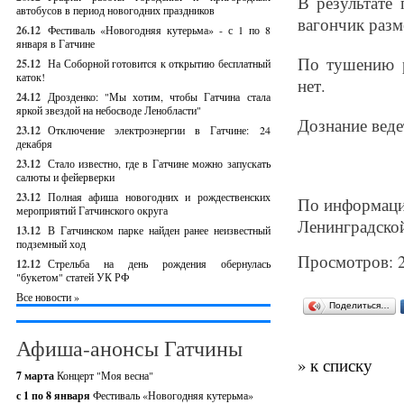
В результате
автобусов в период новогодних праздников
вагончик разм
26.12
Фестиваль «Новогодняя кутерьма» - с 1 по 8
января в Гатчине
По тушению р
25.12
На Соборной готовится к открытию бесплатный
каток!
нет.
24.12
Дрозденко: "Мы хотим, чтобы Гатчина стала
яркой звездой на небосводе Ленобласти"
Дознание веде
23.12
Отключение электроэнергии в Гатчине: 24
декабря
23.12
Стало известно, где в Гатчине можно запускать
салюты и фейерверки
23.12
Полная афиша новогодних и рождественских
По информаци
мероприятий Гатчинского округа
Ленинградской
13.12
В Гатчинском парке найден ранее неизвестный
подземный ход
Просмотров: 
12.12
Стрельба на день рождения обернулась
"букетом" статей УК РФ
Все новости »
Поделиться…
Афиша-анонсы Гатчины
» к списку
7 марта
Концерт "Моя весна"
с 1 по 8 января
Фестиваль «Новогодняя кутерьма»