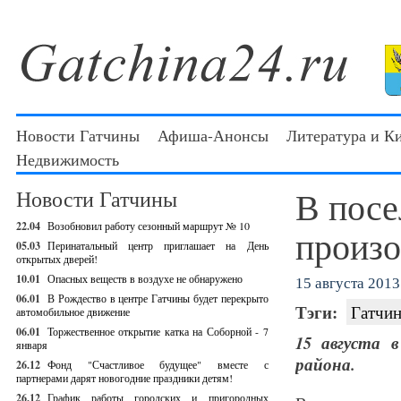
Новости Гатчины
Афиша-Анонсы
Литература и К
Недвижимость
В посе
Новости Гатчины
22.04
Возобновил работу сезонный маршрут № 10
произ
05.03
Перинатальный центр приглашает на День
открытых дверей!
10.01
Опасных веществ в воздухе не обнаружено
15 августа 2013 
06.01
В Рождество в центре Гатчины будет перекрыто
Тэги:
Гатчин
автомобильное движение
06.01
Торжественное открытие катка на Соборной - 7
15 августа 
января
района.
26.12
Фонд "Счастливое будущее" вместе с
партнерами дарят новогодние праздники детям!
26.12
График работы городских и пригородных