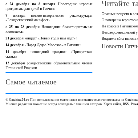
Читайте т
с 24 декабря по 8 января
Новогодние игровые
программы для детей в Гатчине
Опасных веществ в воз
7 января
военно-историческая реконструкция
«Рождественский манифест»
О пожаре на территори
На трассе в Гатчинско
c 25 по 28 декабря
Новогодние благотворительные
киносеансы
Несовершеннолетний ус
21 декабря
концерт «Новый год к нам идет»!
Водитель сбил велосип
Новости Гатчи
14 декабря
«Парад Дедов Морозов» в Гатчине!
14 декабря
новогодний праздник «Приоратская
сказка»
13 декабря
рождественские образовательные чтения
Гатчинской Епархии
Самое читаемое
© Gatchina24.ru При использовании материалов индексируемая гиперссылка на
Gatchina
Мнение редакции может не всегда совпадать с мнением авторов.
Карта сайта
,
RSS
,
Рек