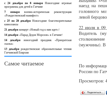
с 24 декабря по 8 января
Новогодние игровые
наезд на пеш
программы для детей в Гатчине
головного мо
7 января
военно-историческая реконструкция
«Рождественский манифест»
левой берцово
c 25 по 28 декабря
Новогодние благотворительные
киносеансы
22 июля в 09
21 декабря
концерт «Новый год к нам идет»!
Водитель (м
14 декабря
«Парад Дедов Морозов» в Гатчине!
столкновени
14 декабря
новогодний праздник «Приоратская
сказка»
(мужчины). В 
13 декабря
рождественские образовательные чтения
Гатчинской Епархии
Самое читаемое
По информац
России по Га
Просмотров: 
Поделиться…