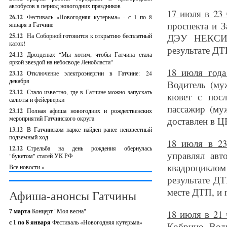
автобусов в период новогодних праздников
17 июля в 23
26.12
Фестиваль «Новогодняя кутерьма» - с 1 по 8
проспекта и 
января в Гатчине
25.12
На Соборной готовится к открытию бесплатный
ДЭУ НЕКСИЯ,
каток!
результате ДТ
24.12
Дрозденко: "Мы хотим, чтобы Гатчина стала
яркой звездой на небосводе Ленобласти"
18 июля года
23.12
Отключение электроэнергии в Гатчине: 24
декабря
Водитель (му
23.12
Стало известно, где в Гатчине можно запускать
кювет с пос
салюты и фейерверки
пассажир (му
23.12
Полная афиша новогодних и рождественских
мероприятий Гатчинского округа
доставлен в Ц
13.12
В Гатчинском парке найден ранее неизвестный
подземный ход
18 июля в 23
12.12
Стрельба на день рождения обернулась
управлял ав
"букетом" статей УК РФ
квадроцикло
Все новости »
результате ДТ
месте ДТП, и 
Афиша-анонсы Гатчины
7 марта
Концерт "Моя весна"
18 июля в 21
с 1 по 8 января
Фестиваль «Новогодняя кутерьма»
Кобрино
. Во