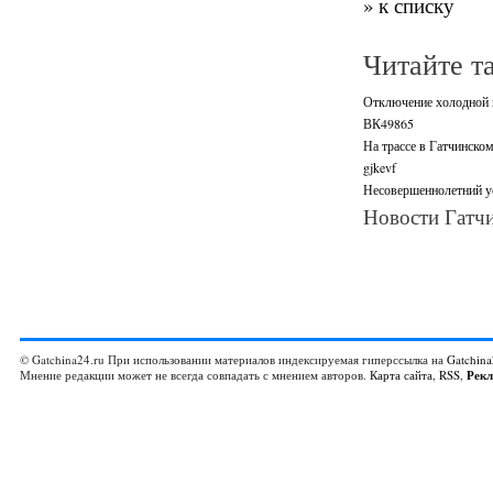
» к списку
Читайте т
Отключение холодной в
ВК49865
На трассе в Гатчинско
gjkevf
Несовершеннолетний ус
Новости Гатчи
© Gatchina24.ru При использовании материалов индексируемая гиперссылка на
Gatchina
Мнение редакции может не всегда совпадать с мнением авторов.
Карта сайта
,
RSS
,
Рек