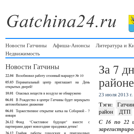
Новости Гатчины
Афиша-Анонсы
Литература и К
Недвижимость
За 7 д
Новости Гатчины
22.04
Возобновил работу сезонный маршрут № 10
районе
05.03
Перинатальный центр приглашает на День
открытых дверей!
10.01
Опасных веществ в воздухе не обнаружено
23 июля 2013 г.
06.01
В Рождество в центре Гатчины будет перекрыто
Тэги:
Гатчин
автомобильное движение
район
ДТП
06.01
Торжественное открытие катка на Соборной - 7
января
С 16 по 22 
26.12
Фонд "Счастливое будущее" вместе с
партнерами дарят новогодние праздники детям!
зарегистриро
26.12
График работы городских и пригородных