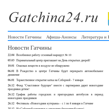
Новости Гатчины
Афиша-Анонсы
Литература и
Новости Гатчины
22.04
Возобновил работу сезонный маршрут № 10
05.03
Перинатальный центр приглашает на День открытых дверей!
10.01
Опасных веществ в воздухе не обнаружено
06.01
В Рождество в центре Гатчины будет перекрыто автомобильное
движение
06.01
Торжественное открытие катка на Соборной - 7 января
26.12
Фонд "Счастливое будущее" вместе с партнерами дарят новогодние
праздники детям!
26.12
График работы городских и пригородных автобусов в период
новогодних праздников
26.12
Фестиваль «Новогодняя кутерьма» - с 1 по 8 января в Гатчине
25.12
На Соборной готовится к открытию бесплатный каток!