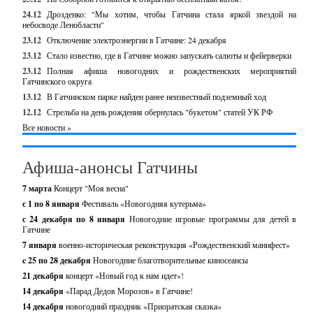
24.12
Дрозденко: "Мы хотим, чтобы Гатчина стала яркой звездой на
небосводе Ленобласти"
23.12
Отключение электроэнергии в Гатчине: 24 декабря
23.12
Стало известно, где в Гатчине можно запускать салюты и фейерверки
23.12
Полная афиша новогодних и рождественских мероприятий
Гатчинского округа
13.12
В Гатчинском парке найден ранее неизвестный подземный ход
12.12
Стрельба на день рождения обернулась "букетом" статей УК РФ
Все новости »
Афиша-анонсы Гатчины
7 марта
Концерт "Моя весна"
с 1 по 8 января
Фестиваль «Новогодняя кутерьма»
с 24 декабря по 8 января
Новогодние игровые программы для детей в
Гатчине
7 января
военно-историческая реконструкция «Рождественский манифест»
c 25 по 28 декабря
Новогодние благотворительные киносеансы
21 декабря
концерт «Новый год к нам идет»!
14 декабря
«Парад Дедов Морозов» в Гатчине!
14 декабря
новогодний праздник «Приоратская сказка»