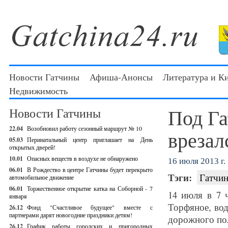
Новости Гатчины
Афиша-Анонсы
Литература и К
Недвижимость
Под Га
Новости Гатчины
22.04
Возобновил работу сезонный маршрут № 10
врезал
05.03
Перинатальный центр приглашает на День
открытых дверей!
10.01
Опасных веществ в воздухе не обнаружено
16 июля 2013 г.
06.01
В Рождество в центре Гатчины будет перекрыто
Тэги:
Гатчин
автомобильное движение
06.01
Торжественное открытие катка на Соборной - 7
14 июля в 7 
января
Торфяное, вод
26.12
Фонд "Счастливое будущее" вместе с
партнерами дарят новогодние праздники детям!
дорожного пол
26.12
График работы городских и пригородных