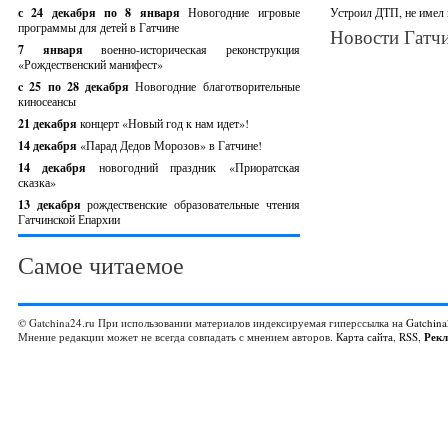
с 24 декабря по 8 января
Новогодние игровые
Устроил ДТП, не имел 
программы для детей в Гатчине
Новости Гатчи
7 января
военно-историческая реконструкция
«Рождественский манифест»
c 25 по 28 декабря
Новогодние благотворительные
киносеансы
21 декабря
концерт «Новый год к нам идет»!
14 декабря
«Парад Дедов Морозов» в Гатчине!
14 декабря
новогодний праздник «Приоратская
сказка»
13 декабря
рождественские образовательные чтения
Гатчинской Епархии
Самое читаемое
© Gatchina24.ru При использовании материалов индексируемая гиперссылка на
Gatchina
Мнение редакции может не всегда совпадать с мнением авторов.
Карта сайта
,
RSS
,
Рек