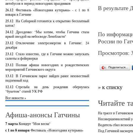
автобусов в период новогодних праздников
В результате 
26.12
Фестиваль «Новогодняя кутерьма» - с 1 по 8
января в Гатчине
25.12
На Соборной готовится к открытию бесплатный
каток!
24.12
Дрозденко: "Мы хотим, чтобы Гатчина стала
По информац
яркой звездой на небосводе Ленобласти"
России по Га
23.12
Отключение электроэнергии в Гатчине: 24
декабря
Просмотров: 
23.12
Стало известно, где в Гатчине можно запускать
салюты и фейерверки
23.12
Полная афиша новогодних и рождественских
Поделиться…
мероприятий Гатчинского округа
13.12
В Гатчинском парке найден ранее неизвестный
подземный ход
» к списку
12.12
Стрельба на день рождения обернулась
"букетом" статей УК РФ
Все новости »
Читайте т
Афиша-анонсы Гатчины
На трассе в Гатчинско
Несовершеннолетний ус
7 марта
Концерт "Моя весна"
Водитель сбил велосип
с 1 по 8 января
Фестиваль «Новогодняя кутерьма»
Под Гатчиной насмерть