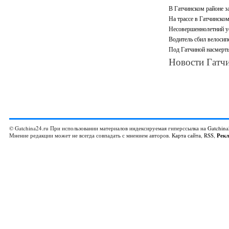
В Гатчинском районе 
На трассе в Гатчинско
Несовершеннолетний ус
Водитель сбил велосип
Под Гатчиной насмерть
Новости Гатчи
© Gatchina24.ru При использовании материалов индексируемая гиперссылка на
Gatchina
Мнение редакции может не всегда совпадать с мнением авторов.
Карта сайта
,
RSS
,
Рек