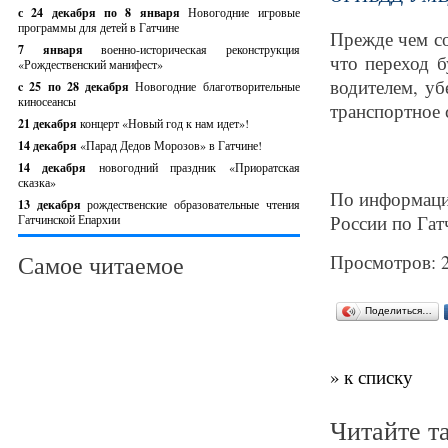
с 24 декабря по 8 января
Новогодние игровые
программы для детей в Гатчине
Прежде чем со
7 января
военно-историческая реконструкция
что переход б
«Рождественский манифест»
водителем, уб
c 25 по 28 декабря
Новогодние благотворительные
киносеансы
транспортное 
21 декабря
концерт «Новый год к нам идет»!
14 декабря
«Парад Дедов Морозов» в Гатчине!
14 декабря
новогодний праздник «Приоратская
сказка»
По информац
13 декабря
рождественские образовательные чтения
России по Га
Гатчинской Епархии
Самое читаемое
Просмотров: 
Поделиться…
» к списку
Читайте т