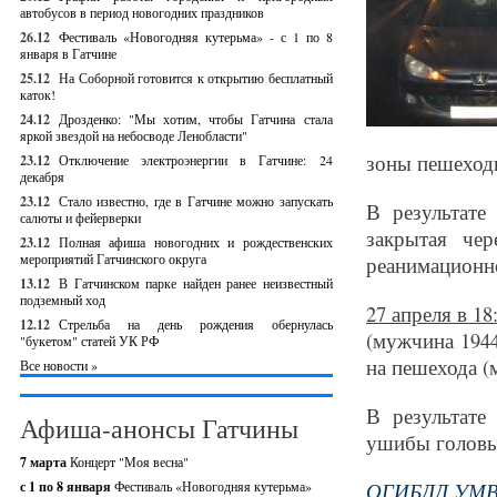
автобусов в период новогодних праздников
26.12
Фестиваль «Новогодняя кутерьма» - с 1 по 8
января в Гатчине
25.12
На Соборной готовится к открытию бесплатный
каток!
24.12
Дрозденко: "Мы хотим, чтобы Гатчина стала
яркой звездой на небосводе Ленобласти"
зоны пешеходн
23.12
Отключение электроэнергии в Гатчине: 24
декабря
23.12
Стало известно, где в Гатчине можно запускать
В результате
салюты и фейерверки
закрытая чер
23.12
Полная афиша новогодних и рождественских
мероприятий Гатчинского округа
реанимационн
13.12
В Гатчинском парке найден ранее неизвестный
подземный ход
27 апреля в 1
12.12
Стрельба на день рождения обернулась
(мужчина 1944
"букетом" статей УК РФ
на пешехода (
Все новости »
В результате
Афиша-анонсы Гатчины
ушибы головы
7 марта
Концерт "Моя весна"
с 1 по 8 января
Фестиваль «Новогодняя кутерьма»
ОГИБДД УМВД 