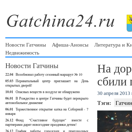
Новости Гатчины
Афиша-Анонсы
Литература и К
Недвижимость
На дор
Новости Гатчины
22.04
Возобновил работу сезонный маршрут № 10
сбили 
05.03
Перинатальный центр приглашает на День
открытых дверей!
10.01
Опасных веществ в воздухе не обнаружено
30 апреля 2013 г
06.01
В Рождество в центре Гатчины будет перекрыто
Тэги:
Гатчин
автомобильное движение
06.01
Торжественное открытие катка на Соборной - 7
января
26.12
Фонд "Счастливое будущее" вместе с
партнерами дарят новогодние праздники детям!
26.12
График работы городских и пригородных